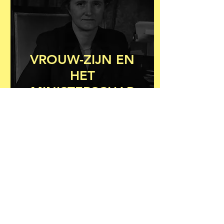
VROUW-ZIJN EN
HET
MINISTERSCHAP