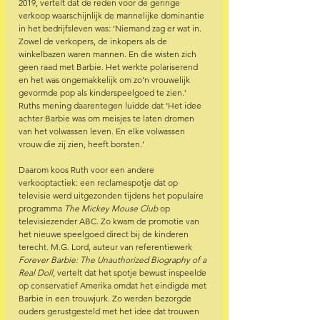
2019, vertelt dat de reden voor de geringe 
verkoop waarschijnlijk de mannelijke dominantie 
in het bedrijfsleven was: ‘Niemand zag er wat in. 
Zowel de verkopers, de inkopers als de 
winkelbazen waren mannen. En die wisten zich 
geen raad met Barbie. Het werkte polariserend 
en het was ongemakkelijk om zo’n vrouwelijk 
gevormde pop als kinderspeelgoed te zien.’ 
Ruths mening daarentegen luidde dat ‘Het idee 
achter Barbie was om meisjes te laten dromen 
van het volwassen leven. En elke volwassen 
vrouw die zij zien, heeft borsten.’  
Daarom koos Ruth voor een andere 
verkooptactiek: een reclamespotje dat op 
televisie werd uitgezonden tijdens het populaire 
programma 
The Mickey Mouse Club
 op 
televisiezender ABC. Zo kwam de promotie van 
het nieuwe speelgoed direct bij de kinderen 
terecht. M.G. Lord, auteur van referentiewerk 
Forever Barbie: The Unauthorized Biography of a 
Real Doll
, vertelt dat het spotje bewust inspeelde 
op conservatief Amerika omdat het eindigde met 
Barbie in een trouwjurk. Zo werden bezorgde 
ouders gerustgesteld met het idee dat trouwen 