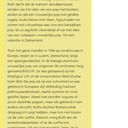
Ruth dacht dat de mannen doodsbenauwd 
werden van het idee van een pop met borsten, 
zeiden ze dat een vrouwelijke pop met gelakte 
nagels, leuke kleren met ritsen, figuurnaden en 
zomen niet uitvoerbaar was voor een betaalbare 
prijs. En zo zag Ruth uiteindelijk af van het idee 
van een volwassen vrouwelijke pop. Tot een 
vakantie in Zwitserland. 
Toen het gezin Handler in 1956 op rondreis was in 
Europa, liepen ze in Luzern, Zwitserland, langs 
een speelgoedwinkel. In de etalage stond een 
vrouwelijke pop van ongeveer 30 centimeter lang 
genaamd Bild Lilli. Ze was gebaseerd op het 
stripfiguur Lilli uit de conservatieve West-Duitse 
krant 
Bild
. De pop zat op een schommel en was 
gekleed in Europese stijl skikleding, had een 
platina paardenstaart, zwarte eyeliner en rood 
gestifte lippen. Naast haar stonden nog zes of 
zeven dezelfde poppen, maar elk gekleed in een 
andere skioutfit. Ruths dochter Barbara wilde 
dolgraag zo’n pop hebben, maar kon niet kiezen 
uit de vele outfits. Daarom vroeg Ruth aan de 
winkelmedewerkster of ze de outfits kon 
combineren. Dit was niet mogelijk: ‘Nee, als je 