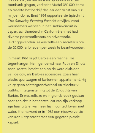
toonbank gingen, verkocht Mattel 350.000 items 
en maakte het bedrijf dat jaar een winst van 100 
miljoen dollar. Eind 1964 rapporteerde tijdschrift 
The Saturday Evening Post 
dat er vijfduizend 
werknemers werkten in het Barbie-circuit in 
Japan, achthonderd in Californië en het had 
diverse persvoorlichters en advertentie-
leidinggevenden. Er was zelfs een secretaris om 
de 20.000 fanbrieven per week te beantwoorden.  
In maart 1961 krijgt Barbie een mannelijke 
tegenhanger: Ken, genoemd naar Ruth en Elliots 
zoon. Mattel bracht Ken op de wereld als een 
veilige gok, als Barbies accessoire, zoals haar 
plastic sportwagen of kartonnen appartement. Hij 
krijgt geen achtergrondverhaal en ‘slechts’ 9 
outfits, in tegenstelling tot de 23 outfits van 
Barbie. Er was zelfs zo weinig onderzoek gedaan 
naar Ken dat in het eerste jaar van zijn verkoop 
zijn haar uitviel wanneer hij in contact kwam met 
water. Hierna werd er in 1962 een nieuwe versie 
van Ken uitgebracht met een gegoten plastic 
kapsel.  