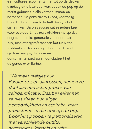
een cultureel icoon en zijn er tot op de dag van 
vandaag ontelbaar veel versies van de pop op de 
markt gebracht in alle vormen, maten en 
beroepen. Volgens Nancy Gibbs, voormalig 
hoofdredacteur van tijdschrift 
TIME
, is het 
geheim van Barbies succes dat ze iedere keer 
weer evolueert, net zoals elk klein meisje dat 
opgroeit en elke generatie verandert. Colleen P. 
Kirk, marketing professor aan het New York 
Instituut van Technologie, heeft onderzoek 
gedaan naar psychologie en 
consumentengedrag en concludeert het 
volgende over Barbie: 
“Wanneer meisjes hun 
Barbiepoppen aanpassen, nemen ze 
deel aan een actief proces van 
zelfidentificatie. Daarbij verkennen 
ze niet alleen hun eigen 
persoonlijkheid en aspiratie, maar 
projecteren ze die ook op de pop. 
Door hun poppen te personaliseren 
met verschillende outfits, 
accessoires, kapsels en zelfs 