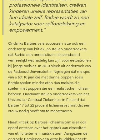
professionele identiteiten, creëren 
kinderen unieke representaties van 
hun ideale zelf. Barbie wordt zo een 
katalysator voor zelfontdekking en 
empowerment.” 
Ondanks Barbies vele successen is ze ook een 
onderwerp van kritiek. Zo stellen onderzoekers 
dat Barbie een onrealistisch lichaamsbeeld 
verheerlijkt wat nadelig kan zijn voor eetpatronen 
bij jonge meisjes. In 2010 bleek uit onderzoek van 
de Radboud Universiteit in Nijmegen dat meisjes 
van 6 tot 10 jaar die met dunne poppen zoals 
Barbie spelen minder eten dan meisjes die 
spelen met poppen die een realistischer lichaam 
hebben. Daarnaast stellen onderzoekers van het 
Universitair Centraal Ziekenhuis in Finland dat 
Barbie 17 tot 22 procent lichaamsvet mist dat een 
vrouw nodig heeft om te menstrueren.  
Naast kritiek op Barbies lichaamsvorm is er ook 
ophef ontstaan over het gebrek aan diversiteit 
van etniciteiten en huidskleuren. Aangezien de 
originele Barbiepop een witte huidskleur heeft 