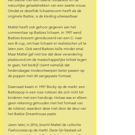
natuurlijke gelaatstrekken van een zwarte vrouw. 
Omdat ze dezelfde lichaamsvorm heeft als de 
originele Barbie, is de kleding uitwisselbaar. 
Mattel heeft ook gehoor gegeven aan het 
commentaar op Barbies lichaam. In 1997 werd 
Barbies boezem gereduceerd van een C- naar 
een B-cup, om haar lichaam er realistischer uit te 
laten zien. Ook werd Barbies taille minder smal. 
Maar Mattel gaf niet toe dat deze verandering 
plaatsvond om de maatschappelijke kritiek tegen 
te gaan; het bedrijf claimt namelijk dat 
hedendaagse modeontwerpen beter passen op 
de poppen met dit aangepaste formaat.  
Daarnaast kwam in 1997 Becky op de markt: een 
Barbiepop in een roze rolstoel die zich richt tot 
kinderen met een handicap. Helaas was er alleen 
geen rekening gehouden met het formaat van 
de rolstoel, waardoor deze niet door de deur van 
het Barbie Dreamhouse paste. 
Jaren later, in 2016, bracht Mattel de collectie 
Fashionistas
 op de markt. Deze lijn bestaat uit 