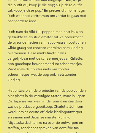
die outfit wil, koop je die pop; als je deze outfit 
wil, koop je deze pop.’ En precies dit moment gaf 
Ruth weer het vertrouwen om verder te gaan met 
haar eerdere idee.
Ruth nam de Bild Lilli poppen mee naar huis en 
gebruikte ze als studiemateriaal. Ze onderzocht 
de bijzonderheden van het volwassen postuur en 
wilde graag het concept van wisselbare kleding 
overnemen. Deze marketingtruc was 
vergelijkbaar met de scheermesjes van Gillette: 
een goedkope houder met dure scheermesjes. 
Want zoals de houder niets was zonder 
scheermesjes, was de pop ook niets zonder 
kleding.  
Het ontwerp en de productie van de pop vonden 
niet plaats in de Verenigde Staten, maar in Japan. 
De Japanse yen was minder waard en daardoor 
was de productie goedkoop. Charlotte Johnson 
werd Barbies eerste officiële kledingontwerper 
en samen met Japanse naaister Fumiko 
Miyatsuka dachten ze na over de ontwerpen en 
stoffen, zonder het spreken van dezelfde taal. 