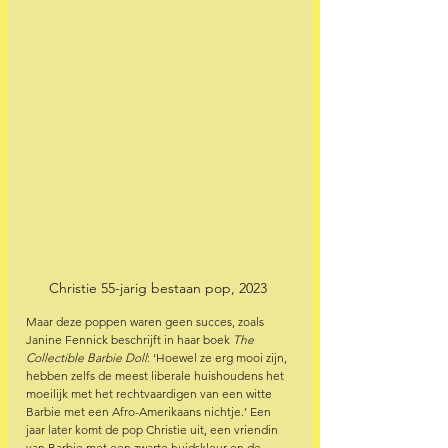
Christie 55-jarig bestaan pop, 2023 
Maar deze poppen waren geen succes, zoals 
Janine Fennick beschrijft in haar boek 
The 
Collectible Barbie Doll
: ‘Hoewel ze erg mooi zijn, 
hebben zelfs de meest liberale huishoudens het 
moeilijk met het rechtvaardigen van een witte 
Barbie met een Afro-Amerikaans nichtje.’ Een 
jaar later komt de pop Christie uit, een vriendin 
van Barbie met een zwarte huidskleur en de 