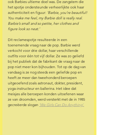
ook Barbies ultieme doel was. De zangstem die 
het spotje ondersteunde verheerlijkte ook haar 
authenticiteit en figuur: 
‘Barbie, you’re beautiful! 
You make me feel, my Barbie doll is really real. 
Barbie’s small and so petite, her clothes and 
figure look so neat.’  
Dit reclamespotje resulteerde in een 
toenemende vraag naar de pop. Barbie werd 
verkocht voor drie dollar, haar verschillende 
outfits voor één tot vijf dollar. Ze was zo geliefd 
bij het publiek dat de fabrikant de vraag naar de 
pop niet meer kon bijhouden. Tot op de dag van 
vandaag is ze nog steeds een geliefde pop en 
heeft ze meer dan tweehonderd beroepen 
uitgeoefend zoals astronaut, dokter, president, 
yoga-instructeur en ballerina. Het idee dat 
meisjes alle beroepen konden uitoefenen waar 
ze van droomden, werd versterkt met de in 1985 
gecreëerde slogan 
‘We Girls Can Do Anything’.