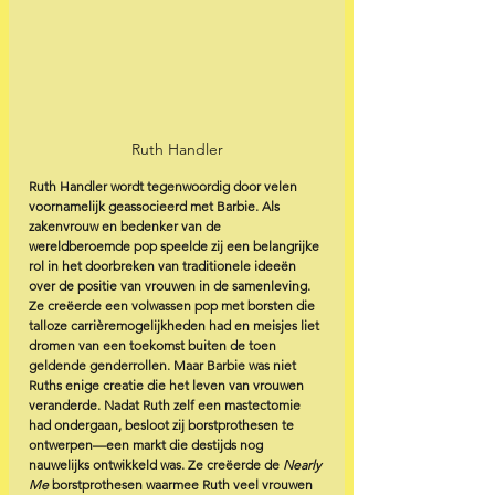
Ruth Handler
Ruth Handler wordt tegenwoordig door velen 
voornamelijk geassocieerd met Barbie. Als 
zakenvrouw en bedenker van de 
wereldberoemde pop speelde zij een belangrijke 
rol in het doorbreken van traditionele ideeën 
over de positie van vrouwen in de samenleving. 
Ze creëerde een volwassen pop met borsten die 
talloze carrièremogelijkheden had en meisjes liet 
dromen van een toekomst buiten de toen 
geldende genderrollen. Maar Barbie was niet 
Ruths enige creatie die het leven van vrouwen 
veranderde. Nadat Ruth zelf een mastectomie 
had ondergaan, besloot zij borstprothesen te 
ontwerpen—een markt die destijds nog 
nauwelijks ontwikkeld was. Ze creëerde de 
Nearly 
Me
 borstprothesen waarmee Ruth veel vrouwen 