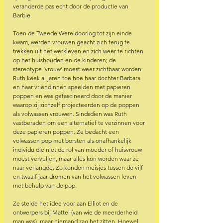
veranderde pas echt door de productie van 
Barbie. 
Toen de Tweede Wereldoorlog tot zijn einde 
kwam, werden vrouwen geacht zich terug te 
trekken uit het werkleven en zich weer te richten 
op het huishouden en de kinderen; de 
stereotype ‘vrouw’ moest weer zichtbaar worden. 
Ruth keek al jaren toe hoe haar dochter Barbara 
en haar vriendinnen speelden met papieren 
poppen en was gefascineerd door de manier 
waarop zij zichzelf projecteerden op de poppen 
als volwassen vrouwen. Sindsdien was Ruth 
vastberaden om een alternatief te verzinnen voor 
deze papieren poppen. Ze bedacht een 
volwassen pop met borsten als onafhankelijk 
individu die niet de rol van moeder of huisvrouw 
moest vervullen, maar alles kon worden waar ze 
naar verlangde. Zo konden meisjes tussen de vijf 
en twaalf jaar dromen van het volwassen leven 
met behulp van de pop.
Ze stelde het idee voor aan Elliot en de 
ontwerpers bij Mattel (van wie de meerderheid 
man was), maar niemand zag het zitten. Hoewel 