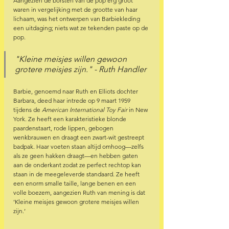
Aangezien de borsten van de pop erg groot 
waren in vergelijking met de grootte van haar 
lichaam, was het ontwerpen van Barbiekleding 
een uitdaging; niets wat ze tekenden paste op de 
pop.
"Kleine meisjes willen gewoon 
grotere meisjes zijn." - Ruth Handler
Barbie, genoemd naar Ruth en Elliots dochter 
Barbara, deed haar intrede op 9 maart 1959 
tijdens de 
American International Toy Fair
 in New 
York. Ze heeft een karakteristieke blonde 
paardenstaart, rode lippen, gebogen 
wenkbrauwen en draagt een zwart-wit gestreept 
badpak. Haar voeten staan altijd omhoog—zelfs 
als ze geen hakken draagt—en hebben gaten 
aan de onderkant zodat ze perfect rechtop kan 
staan in de meegeleverde standaard. Ze heeft 
een enorm smalle taille, lange benen en een 
volle boezem, aangezien Ruth van mening is dat 
‘Kleine meisjes gewoon grotere meisjes willen 
zijn.’