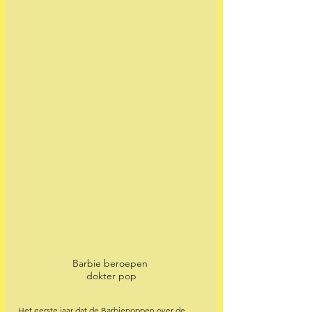
Barbie beroepen 
dokter pop
Het eerste jaar dat de Barbiepoppen over de 