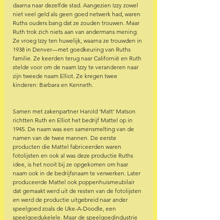
daarna naar dezelfde stad. Aangezien Izzy zowel 
niet veel geld als geen goed netwerk had, waren 
Ruths ouders bang dat ze zouden trouwen. Maar 
Ruth trok zich niets aan van andermans mening. 
Ze vroeg Izzy ten huwelijk, waarna ze trouwden in 
1938 in Denver—met goedkeuring van Ruths 
familie. Ze keerden terug naar Californië en Ruth 
stelde voor om de naam Izzy te veranderen naar 
zijn tweede naam Elliot. Ze kregen twee 
kinderen: Barbara en Kenneth.
Samen met zakenpartner Harold ‘Matt’ Matson 
richtten Ruth en Elliot het bedrijf Mattel op in 
1945. De naam was een samensmelting van de 
namen van de twee mannen. De eerste 
producten die Mattel fabriceerden waren 
fotolijsten en ook al was deze productie Ruths 
idee, is het nooit bij ze opgekomen om haar 
naam ook in de bedrijfsnaam te verwerken. Later 
produceerde Mattel ook poppenhuismeubilair 
dat gemaakt werd uit de resten van de fotolijsten 
en werd de productie uitgebreid naar ander 
speelgoed zoals de Uke-A-Doodle, een 
speelgoedukelele. Maar de speelgoedindustrie 