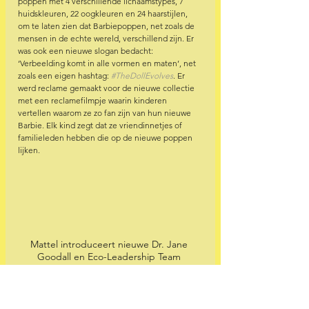
poppen met 4 verschillende lichaamstypes, 7 
huidskleuren, 22 oogkleuren en 24 haarstijlen, 
om te laten zien dat Barbiepoppen, net zoals de 
mensen in de echte wereld, verschillend zijn. Er 
was ook een nieuwe slogan bedacht: 
‘Verbeelding komt in alle vormen en maten’, net 
zoals een eigen hashtag: 
#TheDollEvolves
. Er 
werd reclame gemaakt voor de nieuwe collectie 
met een reclamefilmpje waarin kinderen 
vertellen waarom ze zo fan zijn van hun nieuwe 
Barbie. Elk kind zegt dat ze vriendinnetjes of 
familieleden hebben die op de nieuwe poppen 
lijken.   
Mattel introduceert nieuwe Dr. Jane 
Goodall en Eco-Leadership Team 
gecertificeerd CarbonNeutral® poppen 
gemaakt van gerecycled ocean-bound 
plastic, 2022 