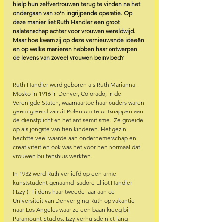
hielp hun zelfvertrouwen terug te vinden na het 
ondergaan van zo’n ingrijpende operatie. Op 
deze manier liet Ruth Handler een groot 
nalatenschap achter voor vrouwen wereldwijd. 
Maar hoe kwam zij op deze vernieuwende ideeën 
en op welke manieren hebben haar ontwerpen 
de levens van zoveel vrouwen beïnvloed?
Ruth Handler werd geboren als Ruth Marianna 
Mosko in 1916 in Denver, Colorado, in de 
Verenigde Staten, waarnaartoe haar ouders waren 
geëmigreerd vanuit Polen om te ontsnappen aan 
de dienstplicht en het antisemitisme.  Ze groeide 
op als jongste van tien kinderen. Het gezin 
hechtte veel waarde aan ondernemerschap en 
creativiteit en ook was het voor hen normaal dat 
vrouwen buitenshuis werkten. 
In 1932 werd Ruth verliefd op een arme 
kunststudent genaamd Isadore Elliot Handler 
(‘Izzy’). Tijdens haar tweede jaar aan de 
Universiteit van Denver ging Ruth op vakantie 
naar Los Angeles waar ze een baan kreeg bij 
Paramount Studios. Izzy verhuisde niet lang 