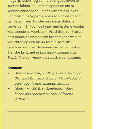
mogelijkheden nog een relatief goed leven te 
kunnen leiden. Ze liet zich opnemen om te 
kunnen ontsnappen uit een uitzichtloos leven. 
Eenmaal in 
La Salpêtrière
 was ze slim en creatief 
genoeg om een functie met enige status te 
verwerven. En toen de hype rond hysterie voorbij 
was, toonde ze veerkracht. Na al die jaren had ze 
nog steeds de energie om baanbrekend werk te 
verrichten op een nieuw terrein. Met alle 
gevolgen van dien. Iedereen die het verhaal van 
Blanche kent, ziet in 
Une leçon clinique à La 
Salpêtrière
 een vrouw die steeds weer opstond.
Bronnen:
Giménez-Roldán, S. (2017). 
Clinical history of 
Blanche Wittman and current knowledge of 
psychogenic non-epileptic seizures
. 
Diemar M. (2021). 
La Salpêtrière - Fact, 
fiction and speculation about Blanche 
Wittmann.