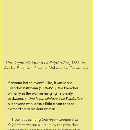
Une leçon clinique à La Salpêtrière
, 1887, by 
André Brouillet. Source: Wikimedia Commons.
If anyone led an eventful life, it was Marie 
'Blanche' Wittmann (1859–1913). We know her 
primarily as the woman hanging helplessly 
backwards in 
Une leçon clinique à La Salpêtrière
, 
but anyone who looks a little closer sees an 
extraordinarily resilient woman.
In Brouillet's painting 
Une leçon clinique à La 
Salpêtrière
, we see a lecture by the physician 
Jean-Martin Charcot. Before an audience of 26 