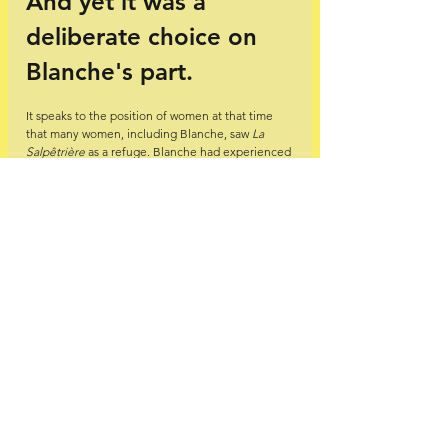
And yet it was a 
deliberate choice on 
Blanche's part. 
It speaks to the position of women at that time 
that many women, including Blanche, saw 
La 
Salpêtrière
 as a refuge. Blanche had experienced 
physical violence from early childhood. Her 
father had frequent violent outbursts, at one 
point even throwing Blanche out of a window. 
Once she left her parental home, things did not 
improve. She was sexually abused on multiple 
occasions by her employers. Blanche decided 
that admission to 
La Salpêtrière
 was the best way 
to escape these circumstances. She went to work 
as a maid at the hospital in order to get a foot in 
the door. It worked. 
After Charcot's death in 1893, his theory of 
hysteria collapsed. Nearly all of his loyal followers 
distanced themselves from his ideas. Most 
patients were declared cured. After 16 years as 
'queen of hysteria', Blanche was suddenly free. 