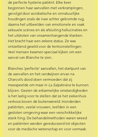
de perfecte hysterie-patiënt. Elke keer 
begonnen haar aanvallen met verkrampingen, 
gevolgd door acrobatische en onnatuurlijke 
houdingen zoals de naar achter gekromde rug, 
daarna het uitbeelden van emotionele en vaak 
seksuele scènes en als afsluiting hallucinaties en 
het uitstoten van onsamenhangende klanken. 
Het bracht haar een zekere status. Ze was 
ontzettend gewild voor de tentoonstellingen. 
Veel mensen kwamen speciaal kijken om een 
aanval van Blanche te zien.
Blanches ‘perfecte’ aanvallen, het startpunt van 
de aanvallen en het verdwijnen ervan na 
Charcot’s dood doen vermoeden dat zij 
meespeelde om maar in 
La Salpêtrière
 te kunnen 
blijven. Gezien de erbarmelijke omstandigheden 
is het lastig voor te stellen dat ze het ziekenhuis 
verkoos boven de buitenwereld. Honderden 
patiënten, veelal vrouwen, leefden in een 
gesloten omgeving waar een verschrikkelijke 
stank hing. De behandelmethoden waren wreed 
en patiënten werden gereduceerd tot objecten 
voor de medische wetenschap en voor vermaak.  