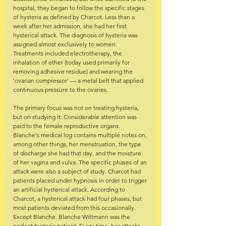
hospital, they began to follow the specific stages 
of hysteria as defined by Charcot. Less than a 
week after her admission, she had her first 
hysterical attack. The diagnosis of hysteria was 
assigned almost exclusively to women. 
Treatments included electrotherapy, the 
inhalation of ether (today used primarily for 
removing adhesive residue) and wearing the 
'ovarian compressor' — a metal belt that applied 
continuous pressure to the ovaries.
The primary focus was not on treating hysteria, 
but on studying it. Considerable attention was 
paid to the female reproductive organs. 
Blanche's medical log contains multiple notes on, 
among other things, her menstruation, the type 
of discharge she had that day, and the moisture 
of her vagina and vulva. The specific phases of an 
attack were also a subject of study. Charcot had 
patients placed under hypnosis in order to trigger 
an artificial hysterical attack. According to 
Charcot, a hysterical attack had four phases, but 
most patients deviated from this occasionally. 
Except Blanche. Blanche Wittmann was the 
perfect hysteria patient. Every time, her attacks 