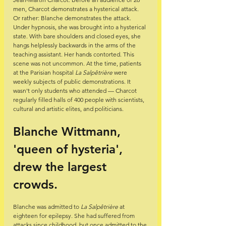
men, Charcot demonstrates a hysterical attack. 
Or rather: Blanche demonstrates the attack. 
Under hypnosis, she was brought into a hysterical 
state. With bare shoulders and closed eyes, she 
hangs helplessly backwards in the arms of the 
teaching assistant. Her hands contorted. This 
scene was not uncommon. At the time, patients 
at the Parisian hospital 
La Salpêtrière
 were 
weekly subjects of public demonstrations. It 
wasn't only students who attended — Charcot 
regularly filled halls of 400 people with scientists, 
cultural and artistic elites, and politicians. 
Blanche Wittmann, 
'queen of hysteria', 
drew the largest 
crowds.
Blanche was admitted to 
La Salpêtrière
 at 
eighteen for epilepsy. She had suffered from 
attacks since childhood, but once admitted to the 