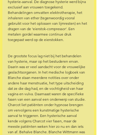
hysterie-aanval. De diagnose hysterie werd bijna 
exclusief aan vrouwen toegekend. 
Behandelingen omvatten elektrotherapie, het 
inhaleren van ether (tegenwoordig vooral 
gebruikt voor het oplossen van lijmresten) en het 
dragen van de ‘eierstok-compressor’. Een 
metalen gordel waarmee continue druk 
toegepast werd op de eierstokken.
De grootste focus lag niet bij het behandelen 
van hysterie, maar op het bestuderen ervan. 
Daarin was er veel aandacht voor de vrouwelijke 
geslachtsorganen. In het medische logboek van 
Blanche staan meerdere notities over onder 
andere haar menstruatie, het type uitscheiding 
dat ze die dag had, en de vochtigheid van haar 
vagina en vulva. Daarnaast waren de specifieke 
fasen van een aanval een onderwerp van studie. 
Charcot liet patiënten onder hypnose brengen 
om vervolgens een kunstmatige hysterische 
aanval te triggeren. Een hysterische aanval 
kende volgens Charcot vier fasen, maar de 
meeste patiënten weken hier zo nu en dan iets 
van af. Behalve Blanche. Blanche Wittmann was 