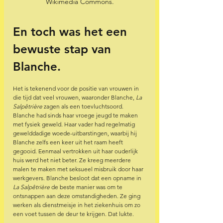
Wikimedia Commons.
En toch was het een 
bewuste stap van 
Blanche. 
Het is tekenend voor de positie van vrouwen in 
die tijd dat veel vrouwen, waaronder Blanche, 
La 
Salpêtrière
 zagen als een toevluchtsoord. 
Blanche had sinds haar vroege jeugd te maken 
met fysiek geweld. Haar vader had regelmatig 
gewelddadige woede-uitbarstingen, waarbij hij 
Blanche zelfs een keer uit het raam heeft 
gegooid. Eenmaal vertrokken uit haar ouderlijk 
huis werd het niet beter. Ze kreeg meerdere 
malen te maken met seksueel misbruik door haar 
werkgevers. Blanche besloot dat een opname in 
La Salpêtrière
 de beste manier was om te 
ontsnappen aan deze omstandigheden. Ze ging 
werken als dienstmeisje in het ziekenhuis om zo 
een voet tussen de deur te krijgen. Dat lukte.