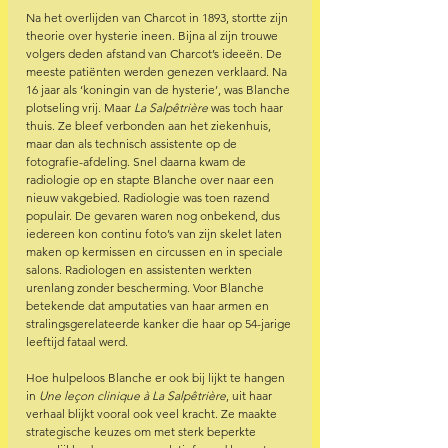
Na het overlijden van Charcot in 1893, stortte zijn 
theorie over hysterie ineen. Bijna al zijn trouwe 
volgers deden afstand van Charcot’s ideeën. De 
meeste patiënten werden genezen verklaard. Na 
16 jaar als ‘koningin van de hysterie’, was Blanche 
plotseling vrij. Maar 
La Salpêtrière
 was toch haar 
thuis. Ze bleef verbonden aan het ziekenhuis, 
maar dan als technisch assistente op de 
fotografie-afdeling. Snel daarna kwam de 
radiologie op en stapte Blanche over naar een 
nieuw vakgebied. Radiologie was toen razend 
populair. De gevaren waren nog onbekend, dus 
iedereen kon continu foto’s van zijn skelet laten 
maken op kermissen en circussen en in speciale 
salons. Radiologen en assistenten werkten 
urenlang zonder bescherming. Voor Blanche 
betekende dat amputaties van haar armen en 
stralingsgerelateerde kanker die haar op 54-jarige 
leeftijd fataal werd. 
Hoe hulpeloos Blanche er ook bij lijkt te hangen 
in 
Une leçon clinique à La Salpêtrière
, uit haar 
verhaal blijkt vooral ook veel kracht. Ze maakte 
strategische keuzes om met sterk beperkte 