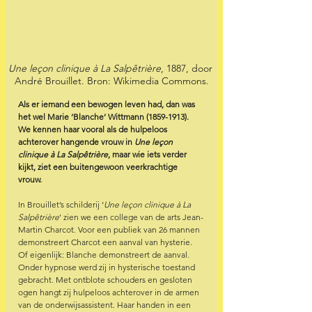
Une leçon clinique à La Salpêtrière
, 1887, door 
André Brouillet. Bron: Wikimedia Commons.
Als er iemand een bewogen leven had, dan was 
het wel Marie ‘Blanche’ Wittmann (1859-1913). 
We kennen haar vooral als de hulpeloos 
achterover hangende vrouw in 
Une leçon 
clinique à La Salpêtrière
, maar wie iets verder 
kijkt, ziet een buitengewoon veerkrachtige 
vrouw.
In Brouillet’s schilderij ‘
Une leçon clinique à La 
Salpêtrière
’ zien we een college van de arts Jean-
Martin Charcot. Voor een publiek van 26 mannen 
demonstreert Charcot een aanval van hysterie. 
Of eigenlijk: Blanche demonstreert de aanval. 
Onder hypnose werd zij in hysterische toestand 
gebracht. Met ontblote schouders en gesloten 
ogen hangt zij hulpeloos achterover in de armen 
van de onderwijsassistent. Haar handen in een 