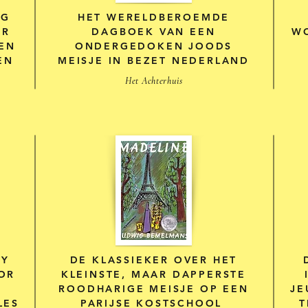
NG
HET WERELDBEROEMDE
ER
DAGBOEK VAN EEN
WO
EN
ONDERGEDOKEN JOODS
EN
MEISJE IN BEZET NEDERLAND
Het Achterhuis
EY
DE KLASSIEKER OVER HET
OR
KLEINSTE, MAAR DAPPERSTE
ROODHARIGE MEISJE OP EEN
JE
LES
PARIJSE KOSTSCHOOL
T