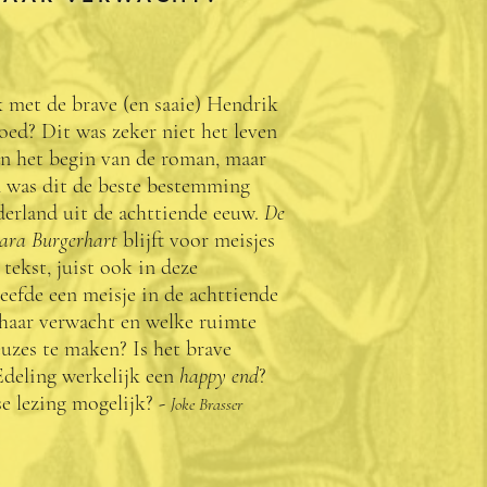
k met de brave (en saaie) Hendrik
goed? Dit was zeker niet het leven
n het begin van de roman, maar
 was dit de beste bestemming
derland uit de achttiende eeuw.
De
Sara Burgerhart
blijft voor meisjes
tekst, juist ook in deze
leefde een meisje in de achttiende
haar verwacht en welke ruimte
uzes te maken? Is het brave
deling werkelijk een
happy end
?
se lezing mogelijk?
-
Joke Brasser