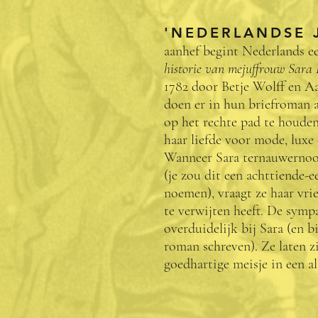
'NEDERLANDSE J
aanhef begint Nederlands e
historie van mejuffrouw Sara
1782 door Betje Wolff en A
doen er in hun briefroman a
op het rechte pad te houden
haar liefde voor mode, luxe
Wanneer Sara ternauwernood
(je zou dit een achttiende
noemen), vraagt ze haar vrie
te verwijten heeft. De sympa
overduidelijk bij Sara (en b
roman schreven). Ze laten zi
goedhartige meisje in een al