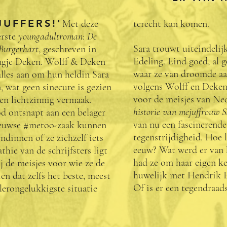
UFFERS!'
Met deze
terecht kan komen.
erste
youngadultroman
:
De
Sara trouwt uiteindelij
 Burgerhart
, geschreven in
Edeling. Eind goed, al 
agje Deken. Wolff & Deken
waar ze van droomde aa
lles aan om hun heldin Sara
volgens Wolff en Deken
, wat geen sinecure is gezien
voor de meisjes van Ne
 en lichtzinnig vermaak.
historie van mejuffrouw 
 ontsnapt aan een belager
van nu een fascinerende 
-eeuwse #metoo-zaak kunnen
tegenstrijdigheid. Hoe 
ndinnen of ze zichzelf iets
eeuw? Wat werd er van 
thie van de schrijfsters ligt
had ze om haar eigen ke
ij de meisjes voor wie ze de
huwelijk met Hendrik E
en dat zelfs het beste, meest
Of is er een tegendraad
lerongelukkigste situatie