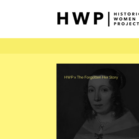
HWP x The Forgotten Her Story