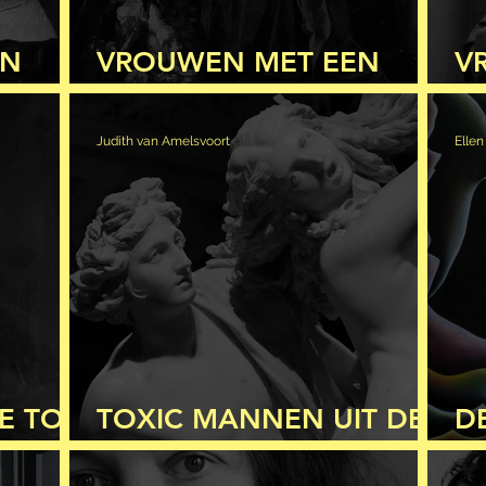
EN
VROUWEN MET EEN
V
)
AMBACHT (DEEL 2)
A
Judith van Amelsvoort
Elle
E TOT
TOXIC MANNEN UIT DE
D
KLASSIEKE OUDHEID
D