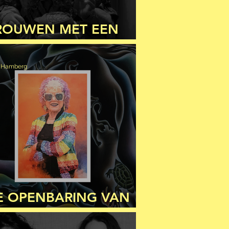
ROUWEN MET EEN
MBACHT (DEEL 3)
n Hamberg
E OPENBARING VAN
E VROUW