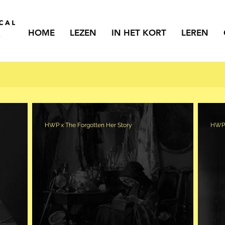
HOME
LEZEN
IN HET KORT
LEREN
HWP x The Forgotten Her Story
HWP 