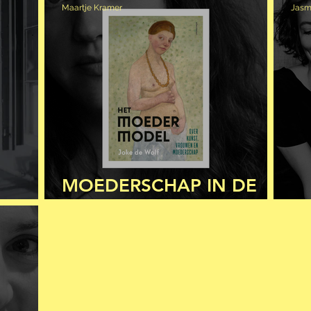
Maartje Kramer
Jasm
MOEDERSCHAP IN DE
INOIR
KUNST
M