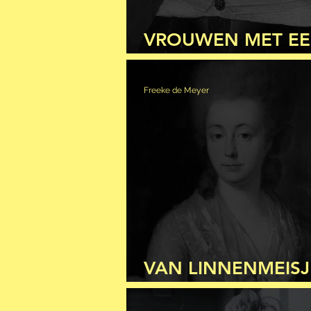
VROUWEN MET E
AMBACHT (DEEL 1
Freeke de Meyer
VAN LINNENMEISJ
ERFGENAME