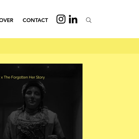
OVER
CONTACT
x The Forgotten Her Story