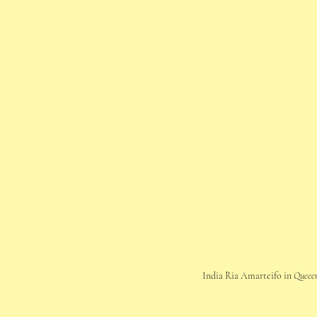
India Ria Amarteifo in 
Queeen