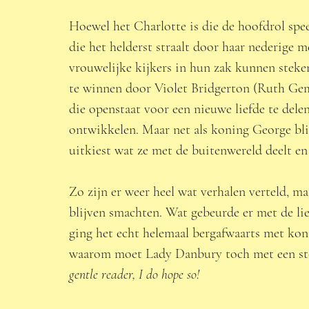
Hoewel het Charlotte is die de hoofdrol spee
die het helderst straalt door haar nederige m
vrouwelijke kijkers in hun zak kunnen steke
te winnen door Violet Bridgerton (Ruth Gem
die openstaat voor een nieuwe liefde te dele
ontwikkelen. Maar net als koning George bli
uitkiest wat ze met de buitenwereld deelt en 
Zo zijn er weer heel wat verhalen verteld, m
blijven smachten. Wat gebeurde er met de li
ging het echt helemaal bergafwaarts met ko
waarom moet Lady Danbury toch met een stok
gentle reader, I do hope so!