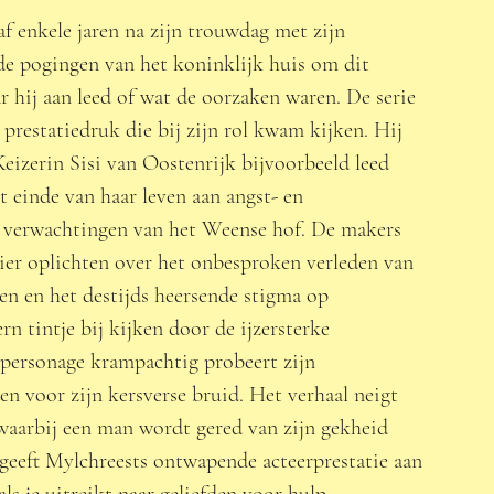
f enkele jaren na zijn trouwdag met zijn 
de pogingen van het koninklijk huis om dit 
 hij aan leed of wat de oorzaken waren. De serie 
prestatiedruk die bij zijn rol kwam kijken. Hij 
Keizerin Sisi van Oostenrijk bijvoorbeeld leed 
t einde van haar leven aan angst- en 
e verwachtingen van het Weense hof. De makers 
uier oplichten over het onbesproken verleden van 
n en het destijds heersende stigma op 
n tintje bij kijken door de ijzersterke 
 personage krampachtig probeert zijn 
n voor zijn kersverse bruid. Het verhaal neigt 
 waarbij een man wordt gered van zijn gekheid 
 geeft Mylchreests ontwapende acteerprestatie aan 
ls je uitreikt naar geliefden voor hulp. 