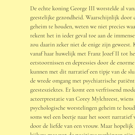
De echte koning George III worstelde al vana
geestelijke gezondheid. Waarschijnlijk door 
geheim te houden, weten we niet precies waar
rekent het in ieder geval toe aan de immense 
zou daarin zeker niet de enige zijn geweest. 
vanaf haar huwelijk met Franz Jozef II tot he
eetstoornissen en depressies door de enorm
kunnen met dit narratief een tipje van de sl
de wrede omgang met psychiatrische patiënte
geestesziektes. Er komt een verfrissend moder
acteerprestatie van Corey Mylchreest, wiens
psychologische worstelingen geheim te houde
soms wel een beetje naar het soort narratief
door de liefde van een vrouw. Maar hopelijk
kijkers mee wat de positieve werkingen zijn a