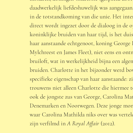
daadwerkelijk liefdeshuwelijk was aangegaan
in de totstandkoming van die unie. Het inter
direct wordt ingezet door de dialoog in de op
koninklijke bruiden van haar tijd, is het du
haar aanstaande echtgenoot, koning George I
Mylchreest en James Fleet), niet eens en ont
bruiloft, wat in werkelijkheid bijna een al
bruiden. Charlotte in het bijzonder werd bov
specifieke eigenschap van haar aanstaande: zi
trouwens niet alleen Charlotte die hiermee 
ook de jongste zus van George, Carolina Mat
Denemarken en Noorwegen. Deze jonge monarch
waar Carolina Mathilda niks over was verteld
zijn verfilmd in 
A Royal Affair 
(2012). 