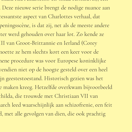
. Deze nieuwe serie brengt de nodige nuance aan 
essantste aspect van Charlottes verhaal, dat 
eningsscène, is dat zij, net als de meeste andere 
ister werd gehouden over haar lot. Zo kende ze 
II van Groot-Brittannie en Ierland (Corey 
moette ze hem slechts kort een keer voor de 
gemene procedure was voor Europese koninklijke 
endien niet op de hoogte gesteld over een heel 
jn geestestoestand. Historisch gezien was het 
te maken kreeg. Hetzelfde overkwam bijvoorbeeld 
hilda, die trouwde met Christiaan VII van 
 leed waarschijnlijk aan schizofrenie, een feit 
, met alle gevolgen van dien, die ook prachtig 