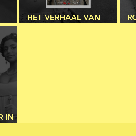
HET VERHAAL VAN
R
OV
CHARLOTTE EN AGATHA
R
R IN