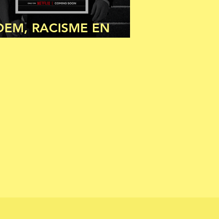
OEM, RACISME EN
OYALTY