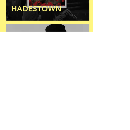
HADESTOWN
TAKE A WALK ON
THE WILD SIDE