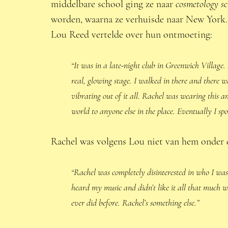
middelbare school ging ze naar 
cosmetology sc
worden, waarna ze verhuisde naar New York.
Lou Reed vertelde over hun ontmoeting: 
“It was in a late-night club in Greenwich Village.
real, glowing stage. I walked in there and there w
vibrating out of it all. Rachel was wearing this 
world to anyone else in the place. Eventually I s
Rachel was volgens Lou niet van hem onder 
“Rachel was completely disinterested in who I was
heard my music and didn’t like it all that much w
ever did before. Rachel’s something else.”