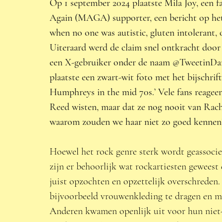
Op 1 september 2024 plaatste Mila Joy, een
Again (MAGA) supporter, een bericht op het
when no one was autistic, gluten intolerant,
Uiteraard werd de claim snel ontkracht door 
een X-gebruiker onder de naam @TweetinDanie
plaatste een zwart-wit foto met het bijschrif
Humphreys in the mid 70s.’ Vele fans reageer
Reed wisten, maar dat ze nog nooit van Rac
waarom zouden we haar niet zo goed kennen
Hoewel het rock genre sterk wordt geassociee
zijn er behoorlijk wat rockartiesten geweest
juist opzochten en opzettelijk overschrede
bijvoorbeeld vrouwenkleding te dragen en ma
Anderen kwamen openlijk uit voor hun niet-h