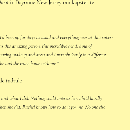
hool 
in Bayonne New Jersey om kapster te 
 
 I’d been up for days as usual and everything was at that super-
as this amazing person, this incredible head, kind of 
amazing makeup and dress and I was obviously in a different 
poke and she came home with me.” 
de indruk: 
 and what I did. Nothing could impress her. She’d hardly 
hen she did. Rachel knows how to do it for me. No one else 