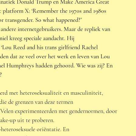
 fanatiek Donald Trump en Make America Great 
 platform X: ‘Remember the 1970s and 1980s 
 or transgender. So what happened?’ 
andere internetgebruikers. Maar de repliek van 
l kreeg speciale aandacht. Hij 
t ‘Lou Reed and his trans girlfriend Rachel 
den dat ze veel over het werk en leven van Lou 
hel Humphreys hadden gehoord. Wie was zij? En 
? 
rd met heteroseksualiteit en masculiniteit, 
 die de grenzen van deze termen 
n. Velen experimenteerden met gendernormen, door 
ke-up uit te proberen. 
eteroseksuele oriëntatie. En 