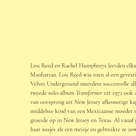
Lou Reed en Rachel Humphreys leerden elkaa
Manhattan. Lou Reed was toen al een gevesti
Velvet Underground meerdere succesvolle alb
tweede solo-album 
Transformer 
uit 1972 ook 
van oorsprong uit New Jersey afkomstige kap
middelste kind van een Mexicaanse moeder m
groeide op in New Jersey en Texas. Al vanaf j
haar zusjes als een meisje en gebruikte ze z