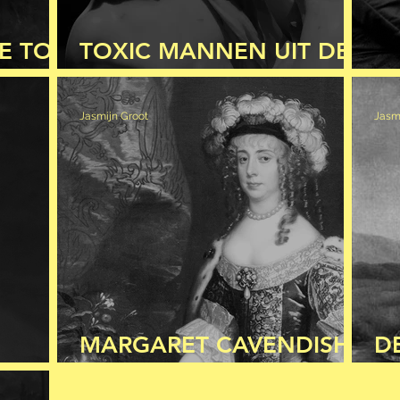
E TOT
TOXIC MANNEN UIT DE
KLASSIEKE OUDHEID
D
Jasmijn Groot
Jasm
MARGARET CAVENDISH
D
OV
IS DE NAAM
V