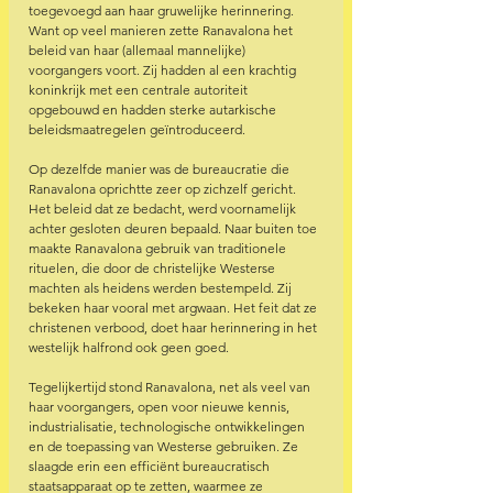
toegevoegd aan haar gruwelijke herinnering. 
Want op veel manieren zette Ranavalona het 
beleid van haar (allemaal mannelijke) 
voorgangers voort. Zij hadden al een krachtig 
koninkrijk met een centrale autoriteit 
opgebouwd en hadden sterke autarkische 
beleidsmaatregelen geïntroduceerd.
Op dezelfde manier was de bureaucratie die 
Ranavalona oprichtte zeer op zichzelf gericht. 
Het beleid dat ze bedacht, werd voornamelijk 
achter gesloten deuren bepaald. Naar buiten toe 
maakte Ranavalona gebruik van traditionele 
rituelen, die door de christelijke Westerse 
machten als heidens werden bestempeld. Zij 
bekeken haar vooral met argwaan. Het feit dat ze 
christenen verbood, doet haar herinnering in het 
westelijk halfrond ook geen goed.
Tegelijkertijd stond Ranavalona, net als veel van 
haar voorgangers, open voor nieuwe kennis, 
industrialisatie, technologische ontwikkelingen 
en de toepassing van Westerse gebruiken. Ze 
slaagde erin een efficiënt bureaucratisch 
staatsapparaat op te zetten, waarmee ze 