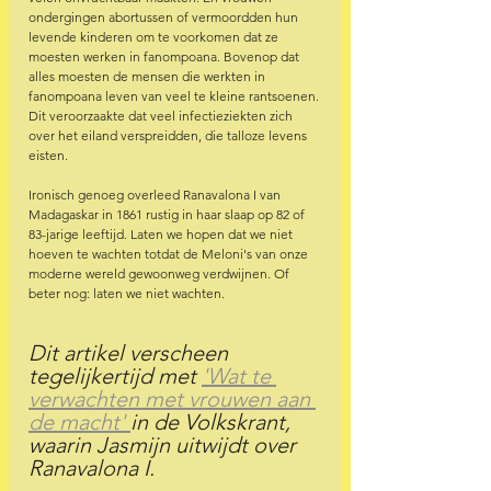
ondergingen abortussen of vermoordden hun 
levende kinderen om te voorkomen dat ze 
moesten werken in fanompoana. Bovenop dat 
alles moesten de mensen die werkten in 
fanompoana leven van veel te kleine rantsoenen. 
Dit veroorzaakte dat veel infectieziekten zich 
over het eiland verspreidden, die talloze levens 
eisten.
Ironisch genoeg overleed Ranavalona I van 
Madagaskar in 1861 rustig in haar slaap op 82 of 
83-jarige leeftijd. Laten we hopen dat we niet 
hoeven te wachten totdat de Meloni's van onze 
moderne wereld gewoonweg verdwijnen. Of 
beter nog: laten we niet wachten.
Dit artikel verscheen 
tegelijkertijd met 
'Wat te 
verwachten met vrouwen aan 
de macht' 
in de Volkskrant, 
waarin Jasmijn uitwijdt over 
Ranavalona I. 