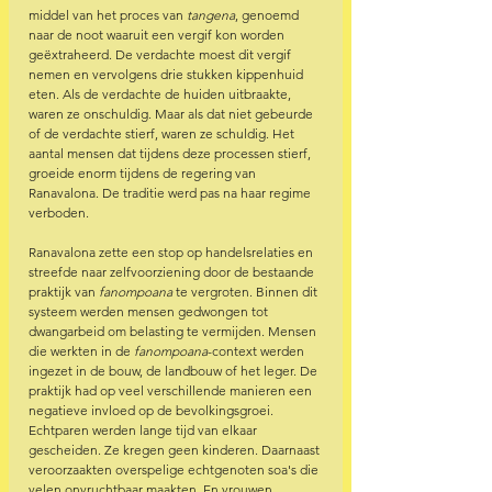
middel van het proces van 
tangena
, genoemd 
naar de noot waaruit een vergif kon worden 
geëxtraheerd. De verdachte moest dit vergif 
nemen en vervolgens drie stukken kippenhuid 
eten. Als de verdachte de huiden uitbraakte, 
waren ze onschuldig. Maar als dat niet gebeurde 
of de verdachte stierf, waren ze schuldig. Het 
aantal mensen dat tijdens deze processen stierf, 
groeide enorm tijdens de regering van 
Ranavalona. De traditie werd pas na haar regime 
verboden.
Ranavalona zette een stop op handelsrelaties en 
streefde naar zelfvoorziening door de bestaande 
praktijk van 
fanompoana
 te vergroten. Binnen dit 
systeem werden mensen gedwongen tot 
dwangarbeid om belasting te vermijden. Mensen 
die werkten in de 
fanompoana
-context werden 
ingezet in de bouw, de landbouw of het leger. De 
praktijk had op veel verschillende manieren een 
negatieve invloed op de bevolkingsgroei. 
Echtparen werden lange tijd van elkaar 
gescheiden. Ze kregen geen kinderen. Daarnaast 
veroorzaakten overspelige echtgenoten soa's die 
velen onvruchtbaar maakten. En vrouwen 