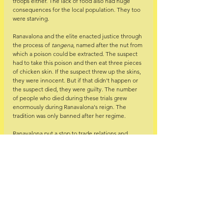
troops either. The lack of food also had huge 
consequences for the local population. They too 
were starving. 
Ranavalona and the elite enacted justice through 
the process of 
tangena
, named after the nut from 
which a poison could be extracted. The suspect 
had to take this poison and then eat three pieces 
of chicken skin. If the suspect threw up the skins, 
they were innocent. But if that didn't happen or 
the suspect died, they were guilty. The number 
of people who died during these trials grew 
enormously during Ranavalona's reign. The 
tradition was only banned after her regime.
Ranavalona put a stop to trade relations and 
pursued self-sufficiency by increasing the 
existing practice of 
fanompoana
. Within this 
system, people were forced to hard labor to avoid 
paying taxes. People who worked in a 
fanompoana
 context were put to work in 
construction, agriculture, or in the army. The 
practice negatively affected population growth in 
many different ways. Spouses were seperated for 
long periods of time. They did not have children. 