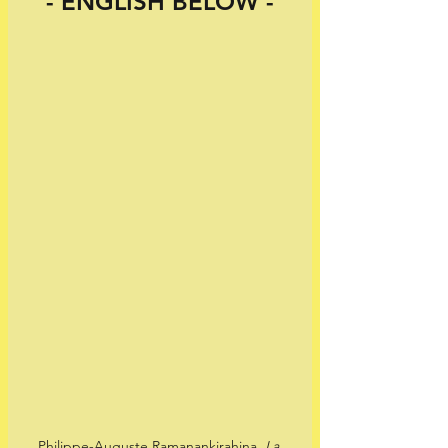
 - ENGLISH BELOW - 
Philippe-Auguste Ramanankirahina, 
La 