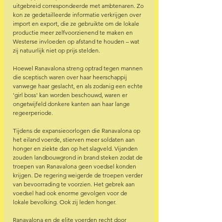
uitgebreid correspondeerde met ambtenaren. Zo 
kon ze gedetailleerde informatie verkrijgen over 
import en export, die ze gebruikte om de lokale 
productie meer zelfvoorzienend te maken en 
Westerse invloeden op afstand te houden – wat 
zij natuurlijk niet op prijs stelden.
Hoewel Ranavalona streng optrad tegen mannen 
die sceptisch waren over haar heerschappij 
vanwege haar geslacht, en als zodanig een echte 
'girl boss' kan worden beschouwd, waren er 
ongetwijfeld donkere kanten aan haar lange 
regeerperiode.
Tijdens de expansieoorlogen die Ranavalona op 
het eiland voerde, stierven meer soldaten aan 
honger en ziekte dan op het slagveld. Vijanden 
zouden landbouwgrond in brand steken zodat de 
troepen van Ranavalona geen voedsel konden 
krijgen. De regering weigerde de troepen verder 
van bevoorrading te voorzien. Het gebrek aan 
voedsel had ook enorme gevolgen voor de 
lokale bevolking. Ook zij leden honger.
Ranavalona en de elite voerden recht door 