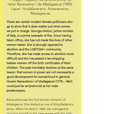
reine Ranavalona I de Madagascar
 (1905). 
Lapan' Andafiavaratra, Antananarivo, 
Madagascar.
There are certain modern female politicians who 
go to show that it does matter just what women 
we put in charge. Georgia Meloni, prime minister 
of Italy, is a prime example of this. Since having 
taken office, she has not made the lives of other 
women easier. She is strongly opposed to 
abortion and the LGBTQIA+ community. 
Therefore, she has made access to abortion more 
difficult and she has passed a law stripping 
lesbian women off the birth certificates of their 
children. The past inevitably teaches us the same 
lesson: that women in power are not necessarily a 
good development for womanhood in general. 
Queen Ranavalona I of Madagascar (1778 – 1861) 
could just be as tyranncial as her male 
predecessors.
Ranavalona was the first female monarch of 
Madagascar. She started as one of King Radama's 
wives. When he died in 1828, she managed to 
proclaim herself as the new queen with the help 