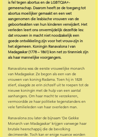
is fel tegen abortus en de LGBTQIA+-
gemeenschap. Daarom heeft ze de toegang tot 
abortus moeilijker gemaakt en een wet 
aangenomen die lesbische vrouwen van de 
geboorteakten van hun kinderen verwijdert. Het 
verleden leert ons onvermijdelijk dezelfde les: 
dat vrouwen in macht niet noodzakelijk een 
goede ontwikkeling zijn voor het vrouw-zijn in 
het algemeen. Koningin Ranavalona I van 
Madagaskar (1778 – 1861) kon net zo tiranniek zijn 
als haar mannelijke voorgangers.
Ranavalona was de eerste vrouwelijke monarch 
van Madagaskar. Ze begon als een van de 
vrouwen van koning Radama. Toen hij in 1828 
stierf, slaagde ze erin zichzelf uit te roepen tot de 
nieuwe koningin met de hulp van een aantal 
aanhangers. Om haar macht te verzekeren, 
vermoordde ze haar politieke tegenstanders en 
vele familieleden van haar overleden man.
Ranavalona zou later de bijnaam 'De Gekke 
Monarch van Madagaskar' krijgen vanwege haar 
brutale heerschappij die de bevolking 
decimeerde. Toch kan er enige nuance worden 