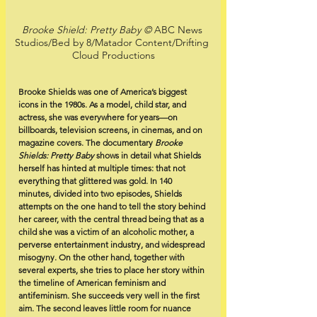
Brooke Shield: Pretty Baby © 
ABC News 
Studios/Bed by 8/Matador Content/Drifting 
Cloud Productions
Brooke Shields was one of America’s biggest 
icons in the 1980s. As a model, child star, and 
actress, she was everywhere for years—on 
billboards, television screens, in cinemas, and on 
magazine covers. The documentary 
Brooke 
Shields: Pretty Baby
 shows in detail what Shields 
herself has hinted at multiple times: that not 
everything that glittered was gold. In 140 
minutes, divided into two episodes, Shields 
attempts on the one hand to tell the story behind 
her career, with the central thread being that as a 
child she was a victim of an alcoholic mother, a 
perverse entertainment industry, and widespread 
misogyny. On the other hand, together with 
several experts, she tries to place her story within 
the timeline of American feminism and 
antifeminism. She succeeds very well in the first 
aim. The second leaves little room for nuance 