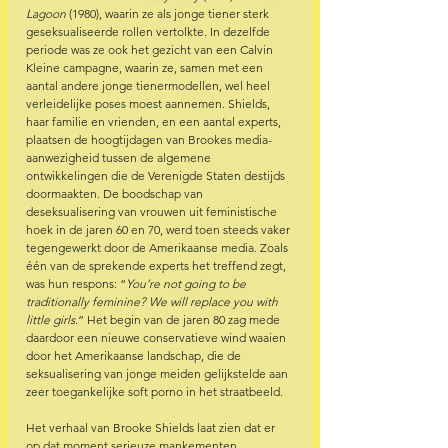
Lagoon 
(1980), waarin ze als jonge tiener sterk 
geseksualiseerde rollen vertolkte. In dezelfde 
periode was ze ook het gezicht van een Calvin 
Kleine campagne, waarin ze, samen met een 
aantal andere jonge tienermodellen, wel heel 
verleidelijke poses moest aannemen. Shields, 
haar familie en vrienden, en een aantal experts, 
plaatsen de hoogtijdagen van Brookes media-
aanwezigheid tussen de algemene 
ontwikkelingen die de Verenigde Staten destijds 
doormaakten. De boodschap van 
deseksualisering van vrouwen uit feministische 
hoek in de jaren 60 en 70, werd toen steeds vaker 
tegengewerkt door de Amerikaanse media. Zoals 
één van de sprekende experts het treffend zegt, 
was hun respons: “
You’re not going to be 
traditionally feminine? We will replace you with 
little girls
.” Het begin van de jaren 80 zag mede 
daardoor een nieuwe conservatieve wind waaien 
door het Amerikaanse landschap, die de 
seksualisering van jonge meiden gelijkstelde aan 
zeer toegankelijke soft porno in het straatbeeld.  
Het verhaal van Brooke Shields laat zien dat er 
op dat moment serieuze mankementen 