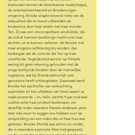
bestonden binnen de Amerikaanse maatschappij, 
de entertainmentwereld en Brookes eigen 
omgeving. Brooke snapte bovenal niets van de 
seksualiteit die ze moest uitbeelden als 
kindactrice door haar relatie met haar moeder 
Teri. Zij was een onvoorspelbare alcoholiste, die 
de indruk had een bezitterige macht over haar 
dochter uit te kunnen oefenen. Als Brooke ook 
maar enigszins zelfstandig zou worden, dan 
bedreigde dat de controle die Teri op haar 
uitoefende. Tegelijkertijd werd er op filmsets 
weinig tot geen rekening gehouden met de 
jonge leeftijd de kindster door de mannelijke 
regisseurs, wat bij Shields behoorlijk nare 
gevoelens heeft achtergelaten. Daarnaast werd 
Brooke het slachtoffer van verkrachting, 
exploitatie en het uitlekken van foto’s waarin ze 
naakt poseerde – en, hallo, slechts 9 jaar oud was! 
Justitie zette haar juridisch buitenspel, om 
dezelfde reden waardoor Pamela Anderson jaren 
later niks meer te zeggen zou hebben over de 
verspreiding van een video die uit haar huis was 
gestolen: Brooke Shields was actrice en model, 
die in meerdere expliciete films had gespeeld, 
en die er om die reden geen enkele moeite mee 