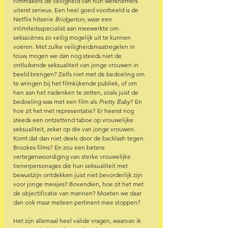
filmmakers de veiligheid van hun werknemers 
uiterst serieus. Een heel goed voorbeeld is de 
Netflix hitserie 
Bridgerton
, waar een 
intimiteitsspecialist aan meewerkte om 
seksscènes zo veilig mogelijk uit te kunnen 
voeren. Met zulke veiligheidsmaatregelen in 
touw, mogen we dan nog steeds niet de 
ontluikende seksualiteit van jonge vrouwen in 
beeld brengen? Zelfs niet met de bedoeling om 
te wringen bij het filmkijkende publiek, of om 
hen aan het nadenken te zetten, zoals juist de 
bedoeling was met een film als 
Pretty Baby
? En 
hoe zit het met representatie? Er heerst nog 
steeds een ontzettend taboe op vrouwelijke 
seksualiteit, zeker op die van jonge vrouwen. 
Komt dat dan niet deels door de backlash tegen 
Brookes films? En zou een betere 
vertegenwoordiging van sterke vrouwelijke 
tienerpersonages die hun seksualiteit met 
bewustzijn ontdekken juist niet bevorderlijk zijn 
voor jonge meisjes? Bovendien, hoe zit het met 
de objectificatie van mannen? Moeten we daar 
dan ook maar meteen pertinent mee stoppen? 
Het zijn allemaal heel valide vragen, waarvan ik 