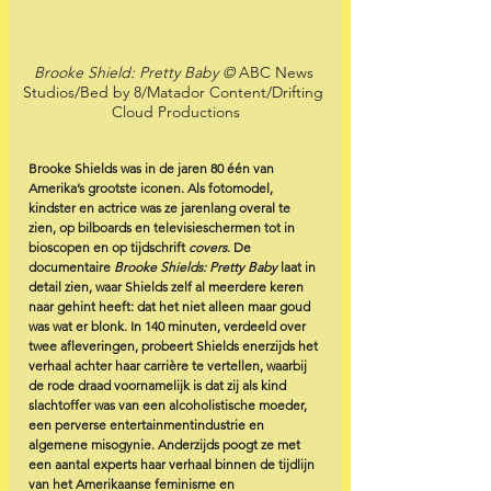
Brooke Shield: Pretty Baby © 
ABC News 
Studios/Bed by 8/Matador Content/Drifting 
Cloud Productions
Brooke Shields was in de jaren 80 één van 
Amerika’s grootste iconen. Als fotomodel, 
kindster en actrice was ze jarenlang overal te 
zien, op bilboards en televisieschermen tot in 
bioscopen en op tijdschrift 
covers
. De 
documentaire 
Brooke Shields: Pretty Baby
 laat in 
detail zien, waar Shields zelf al meerdere keren 
naar gehint heeft: dat het niet alleen maar goud 
was wat er blonk. In 140 minuten, verdeeld over 
twee afleveringen, probeert Shields enerzijds het 
verhaal achter haar carrière te vertellen, waarbij 
de rode draad voornamelijk is dat zij als kind 
slachtoffer was van een alcoholistische moeder, 
een perverse entertainmentindustrie en 
algemene misogynie. Anderzijds poogt ze met 
een aantal experts haar verhaal binnen de tijdlijn 
van het Amerikaanse feminisme en 