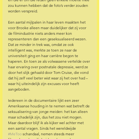
zou kunnen hebben dat de foto’s verder zouden 
worden verspreid. 
Een aantal mijlpalen in haar leven maakten het 
voor Brooke alleen maar duidelijker dat zij voor 
de filmindustrie niets anders meer kon 
representeren dan een geseksualiseerd wezen. 
Dat ze minder in trek was, omdat ze ook 
intelligent was, merkte ze toen ze naar de 
universiteit ging en haar carrière begon te 
haperen. En toen ze als volwassene vertelde over 
haar ervaring over postnatale depressie, werd ze 
door het slijk gehaald door Tom Cruise, die vond 
dat hij zelf veel beter wist waar zij het over had – 
waar hij uiteindelijk zijn excuses voor heeft 
aangeboden. 
Iedereen in de documentaire lijkt een zeer 
Amerikaanse houding in te nemen wat betreft de 
seksualisering van jonge meiden: het kan alleen 
maar schadelijk zijn, dus het zou niet mogen. 
Maar daardoor blijf ik als kijker wel achter met 
een aantal vragen. Sinds het wereldwijde 
#MeToo
 schandaal, nemen steeds meer 