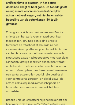
antifeminisme te plaatsen. In het eerste 
doeleinde slaagt ze heel goed. De tweede geeft 
weinig ruimte voor nuance en laat de kijker 
achter met veel vragen, wat niet helemaal de 
bedoeling van de betrokkenen lijkt te zijn 
geweest. 
Zolang als ze zich kan herinneren, was Brooke 
Shields aan het werk. Gemanaged door haar 
moeder Teri, struinde een kleine Brooke 
fotoshoot na fotoshoot af, bouwde ze een 
indrukwekkend portfolio op, en betaalde de huur 
van het huis waar ze met haar moeder woonde. 
Het succes dat ze had opgebouwd met haar alom 
aanbeden uiterlijk, leek zich alleen maar verder 
uit te breiden met de overstap naar het zilveren 
scherm. Maar tijdens haar tienerjaren kwamen er 
een aantal acteerrollen voorbij, die destijds al 
voor controverse zorgden, en die bij zowel de 
actrice zelf als bij mediawetenschappers en 
feministen een vreemde nasmaak hebben 
achterlaten. 
Brooke Shields is waarschijnlijk het bekendst om 
haar werk in de films 
Pretty Baby
 (1978) en 
Blue 