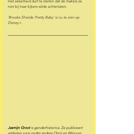
met zekerheid durf te stellen dat de makers ze 
niet bij haar kijkers wilde achterlaten. 
'Brooke Shields: Pretty Baby' is nu te zien op 
Disney+.  
Jasmijn Groot 
is genderhistorica. Ze publiceert 
artikelen voor onder andere Opzij en Winq en 