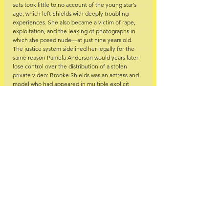
sets took little to no account of the young star’s 
age, which left Shields with deeply troubling 
experiences. She also became a victim of rape, 
exploitation, and the leaking of photographs in 
which she posed nude—at just nine years old. 
The justice system sidelined her legally for the 
same reason Pamela Anderson would years later 
lose control over the distribution of a stolen 
private video: Brooke Shields was an actress and 
model who had appeared in multiple explicit 
films, and therefore, it was assumed she would 
not object to the further spread of such material.
Several milestones in her life only reinforced for 
Brooke that, in the eyes of the film industry, she 
represented nothing more than a sexualized 
being. She realized she was less in demand partly 
because of her intelligence when she went to 
university and her career began to stall. Later, 
when she spoke openly about her experience 
with postpartum depression as an adult, she was 
publicly criticized by Tom Cruise, who claimed to 
know better what she was going through—
though he eventually apologized.