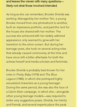
and leaves the viewer with many questions—
likely not what those involved intended.
As long as she can remember, Brooke Shields was 
working. Managed by her mother Teri, a young 
Brooke moved from one photoshoot to another, 
built an impressive portfolio, and paid the rent for 
the house she shared with her mother. The 
success she achieved with her widely admired 
appearance only seemed to grow with her 
transition to the silver screen. But during her 
teenage years, she took on several acting roles 
that already caused controversy at the time and 
have since left a bitter aftertaste for both the 
actress herself and media scholars and feminists.
Brooke Shields is probably best known for her 
roles in 
Pretty Baby
 (1978) and 
The Blue 
Lagoon
 (1980), in which she portrayed highly 
sexualized characters as a young teenager. 
During the same period, she was also the face of 
a Calvin Klein campaign, in which she—alongside 
other young teenage models—was required to 
strike very suggestive poses. Shields, her family 
and friends, and several experts place the peak 