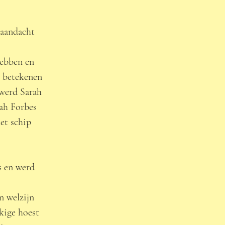
 aandacht 
hebben en 
t betekenen 
 werd Sarah 
ah Forbes 
et schip 
s en werd 
n welzijn 
kige hoest 