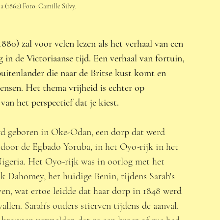
 (1862) Foto: Camille Silvy.
80) zal voor velen lezen als het verhaal van een 
 in de Victoriaanse tijd. Een verhaal van fortuin, 
buitenlander die naar de Britse kust komt en 
ensen. Het thema vrijheid is echter op 
van het perspectief dat je kiest.  
d geboren in Oke-Odan, een dorp dat werd 
oor de Egbado Yoruba, in het Oyo-rijk in het 
igeria. Het Oyo-rijk was in oorlog met het 
k Dahomey, het huidige Benin, tijdens Sarah's 
ven, wat ertoe leidde dat haar dorp in 1848 werd 
allen. Sarah's ouders stierven tijdens de aanval. 