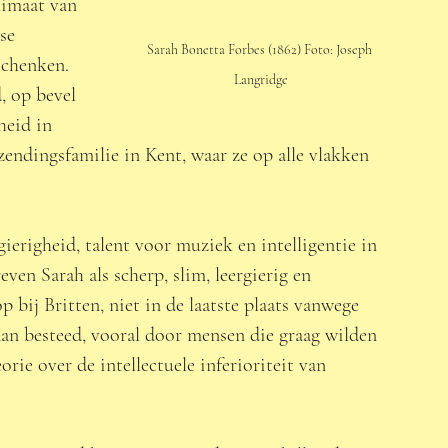
limaat van 
se 
Sarah Bonetta Forbes (1862) Foto: Joseph 
schenken. 
Langridge
, op bevel 
heid in 
endingsfamilie in Kent, waar ze op alle vlakken 
gierigheid, talent voor muziek en intelligentie in 
ven Sarah als scherp, slim, leergierig en 
 bij Britten, niet in de laatste plaats vanwege 
 aan besteed, vooral door mensen die graag wilden 
ie over de intellectuele inferioriteit van 