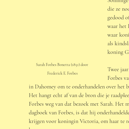
Sommige b
die ze no
gedood of
waar het
waar koni
als kinds
koning Gh
Sarah Forbes Bonetta (1851) door 
Twee jaar
Frederick E. Forbes
Forbes v
in Dahomey om te onderhandelen over het be
Het hangt echt af van de bron die je raadplee
Forbes weg van dat bezoek met Sarah. Het me
dagboek van Forbes, is dat hij onderhandelde
krijgen voor koningin Victoria, om haar te 