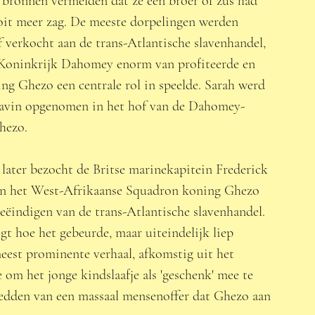
ronnen vermelden dat ze een broer of zus had 
oit meer zag. De meeste dorpelingen werden 
 verkocht aan de trans-Atlantische slavenhandel, 
 Koninkrijk Dahomey enorm van profiteerde en 
ng Ghezo een centrale rol in speelde. Sarah werd 
lavin opgenomen in het hof van de Dahomey-
ezo.  
 later bezocht de Britse marinekapitein Frederick 
an het West-Afrikaanse Squadron koning Ghezo 
ëindigen van de trans-Atlantische slavenhandel. 
gt hoe het gebeurde, maar uiteindelijk liep 
est prominente verhaal, afkomstig uit het 
 om het jonge kindslaafje als 'geschenk' mee te 
redden van een massaal mensenoffer dat Ghezo aan 