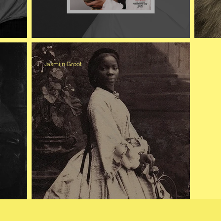
WUTHERING HEIGHTS
V
Jasmijn Groot
EN
DE VRIJHEID VAN SARAH