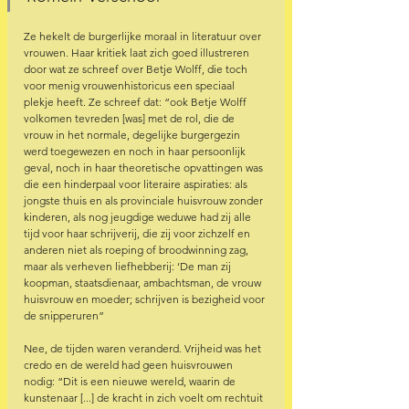
Ze hekelt de burgerlijke moraal in literatuur over 
vrouwen. Haar kritiek laat zich goed illustreren 
door wat ze schreef over Betje Wolff, die toch 
voor menig vrouwenhistoricus een speciaal 
plekje heeft. Ze schreef dat: “ook Betje Wolff 
volkomen tevreden [was] met de rol, die de 
vrouw in het normale, degelijke burgergezin 
werd toegewezen en noch in haar persoonlijk 
geval, noch in haar theoretische opvattingen was 
die een hinderpaal voor literaire aspiraties: als 
jongste thuis en als provinciale huisvrouw zonder 
kinderen, als nog jeugdige weduwe had zij alle 
tijd voor haar schrijverij, die zij voor zichzelf en 
anderen niet als roeping of broodwinning zag, 
maar als verheven liefhebberij: ‘De man zij 
koopman, staatsdienaar, ambachtsman, de vrouw 
huisvrouw en moeder; schrijven is bezigheid voor 
de snipperuren”
Nee, de tijden waren veranderd. Vrijheid was het 
credo en de wereld had geen huisvrouwen 
nodig: “Dit is een nieuwe wereld, waarin de 
kunstenaar [...] de kracht in zich voelt om rechtuit 