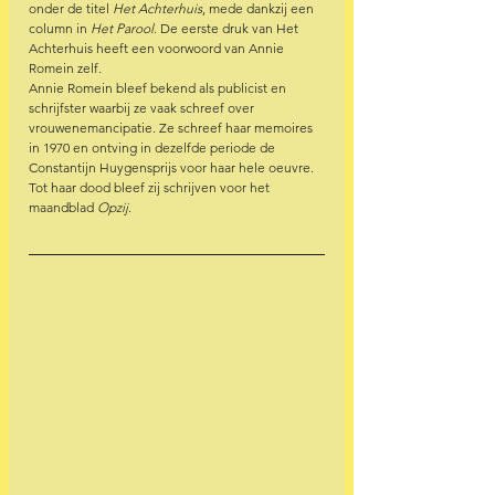
onder de titel 
Het Achterhuis
, mede dankzij een 
column in 
Het
Parool
. De eerste druk van Het 
Achterhuis heeft een voorwoord van Annie 
Romein zelf.  
Annie Romein bleef bekend als publicist en 
schrijfster waarbij ze vaak schreef over 
vrouwenemancipatie. Ze schreef haar memoires 
in 1970 en ontving in dezelfde periode de 
Constantijn Huygensprijs voor haar hele oeuvre. 
Tot haar dood bleef zij schrijven voor het 
maandblad 
Opzij
.  