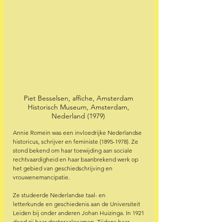
Piet Besselsen, affiche, Amsterdam 
Historisch Museum, Amsterdam, 
Nederland (1979) 
Annie Romein was een invloedrijke Nederlandse 
historicus, schrijver en feministe (1895-1978). Ze 
stond bekend om haar toewijding aan sociale 
rechtvaardigheid en haar baanbrekend werk op 
het gebied van geschiedschrijving en 
vrouwenemancipatie.  
Ze studeerde Nederlandse taal- en 
letterkunde en geschiedenis aan de Universiteit 
Leiden bij onder anderen Johan Huizinga. In 1921 
deed zij haar doctoraalexamen. Tijdens haar 