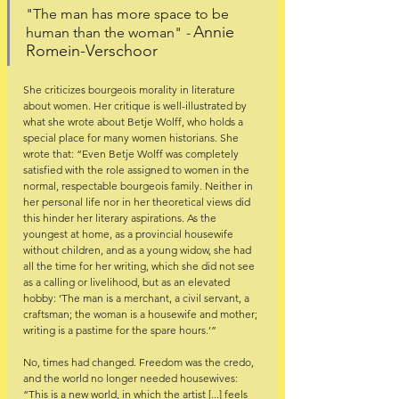
"The man has more space to be 
Annie 
human than the woman"
 - 
Romein-Verschoor 
She criticizes bourgeois morality in literature 
about women. Her critique is well-illustrated by 
what she wrote about Betje Wolff, who holds a 
special place for many women historians. She 
wrote that: “Even Betje Wolff was completely 
satisfied with the role assigned to women in the 
normal, respectable bourgeois family. Neither in 
her personal life nor in her theoretical views did 
this hinder her literary aspirations. As the 
youngest at home, as a provincial housewife 
without children, and as a young widow, she had 
all the time for her writing, which she did not see 
as a calling or livelihood, but as an elevated 
hobby: ‘The man is a merchant, a civil servant, a 
craftsman; the woman is a housewife and mother; 
writing is a pastime for the spare hours.’”
No, times had changed. Freedom was the credo, 
and the world no longer needed housewives: 
“This is a new world, in which the artist [...] feels 