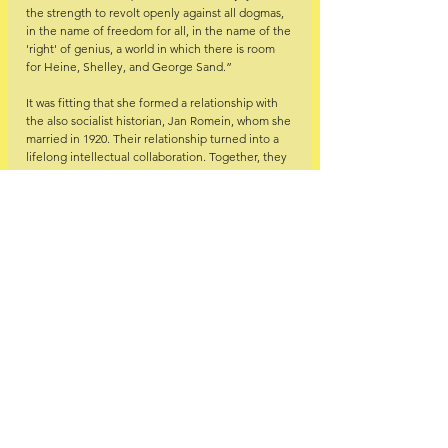
the strength to revolt openly against all dogmas, 
in the name of freedom for all, in the name of the 
'right' of genius, a world in which there is room 
for Heine, Shelley, and George Sand.”
It was fitting that she formed a relationship with 
the also socialist historian, Jan Romein, whom she 
married in 1920. Their relationship turned into a 
lifelong intellectual collaboration. Together, they 
wrote several influential works that are still read 
and recommended as standard texts on Dutch 
history. The most famous of these is 
De Lage 
Landen bij de Zee
 (The Low Countries by the 
Sea, 1934), a history of the Netherlands. Another 
well-known work is 
Erflaters van onze 
beschaving
 (Heirs of Our Civilization, 1938), in 
which they describe the lives of important figures 
in Dutch history.
Thanks to her and Jan Romein, another well-
known work has come down to us, written by a 
female author. Through Otto Frank, Annie and 
Jan Romein came into possession of the then-
unknown diary of Anne Frank and helped with 
the first publication of the book under the title 