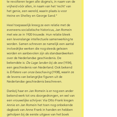
te revolteren tegen alle dogma's, in naam van de 
vrijheid vóór allen, in naam van het ‘recht’ van 
het genie, een wereld, waarin plaats is voor 
Heine en Shelley en George Sand.”
Heel toepasselijk kreeg ze een relatie met de 
eveneens socialistische historicus, Jan Romein 
met wie ze in 1920 trouwde. Hun relatie bleek 
een levenslange intellectuele samenwerking te 
worden. Samen schreven ze namelijk een aantal 
invloedrijke werken die nog steeds gelezen 
worden en aanbevolen zijn als standaardwerken 
over de Nederlandse geschiedenis. De 
bekendste is: 
De Lage landen bij de zee
 (1934), 
een geschiedenis van Nederland. Ook bekend 
is 
Erflaters van onze beschaving
 (1938), waarin ze 
de levens van belangrijke figuren uit de 
Nederlandse geschiedenis beschreven. 
Dankzij haar en Jan Romein is er nog een ander 
bekend werk tot ons doorgedrongen, en wel van 
een vrouwelijke schrijver. Via Otto Frank kregen 
Annie en Jan Romein het toen nog onbekende 
dagboek van Anne Frank in handen en hebben 
geholpen bij de eerste uitgave van het boek 