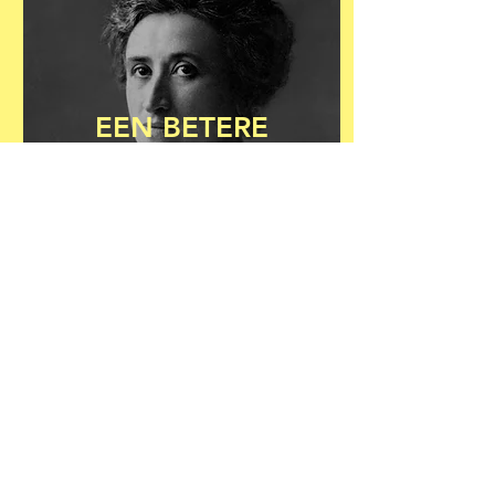
EEN BETERE
WERELD VOLGENS
ROSA LUXEMBURG