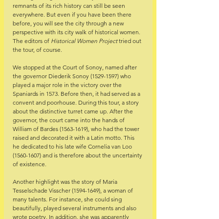
remnants of its rich history can still be seen 
everywhere. But even if you have been there 
before, you will see the city through a new 
perspective with its city walk of historical women. 
The editors of 
Historical Women Project
 tried out 
the tour, of course. 
We stopped at the Court of Sonoy, named after 
the governor Diederik Sonoy (1529-1597) who 
played a major role in the victory over the 
Spaniards in 1573. Before then, it had served as a 
convent and poorhouse. During this tour, a story 
about the distinctive turret came up. After the 
governor, the court came into the hands of 
William of Bardes (1563-1619), who had the tower 
raised and decorated it with a Latin motto. This 
he dedicated to his late wife Cornelia van Loo 
(1560-1607) and is therefore about the uncertainty 
of existence.
Another highlight was the story of Maria 
Tesselschade Visscher (1594-1649), a woman of 
many talents. For instance, she could sing 
beautifully, played several instruments and also 
wrote poetry. In addition, she was apparently 