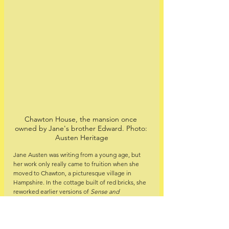
Chawton House, the mansion once 
owned by Jane's brother Edward. Photo: 
Austen Heritage
Jane Austen was writing from a young age, but 
her work only really came to fruition when she 
moved to Chawton, a picturesque village in 
Hampshire. In the cottage built of red bricks, she 
reworked earlier versions of 
Sense and 
Sensibility
, 
Pride and Prejudice
 and 
Northanger 
Abbey
 into the books we know today. And she 
wrote new work here: 
Mansfield Park
, 
Emma
 and 
Persuasion
. In 1947, the Jane Austen Society 