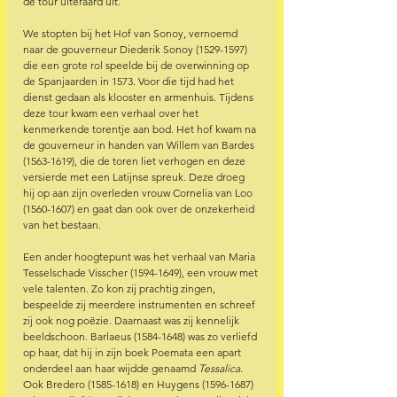
de tour uiteraard uit. 
We stopten bij het Hof van Sonoy, vernoemd 
naar de gouverneur Diederik Sonoy (1529-1597) 
die een grote rol speelde bij de overwinning op 
de Spanjaarden in 1573. Voor die tijd had het 
dienst gedaan als klooster en armenhuis. Tijdens 
deze tour kwam een verhaal over het 
kenmerkende torentje aan bod. Het hof kwam na 
de gouverneur in handen van Willem van Bardes 
(1563-1619), die de toren liet verhogen en deze 
versierde met een Latijnse spreuk. Deze droeg 
hij op aan zijn overleden vrouw Cornelia van Loo 
(1560-1607) en gaat dan ook over de onzekerheid 
van het bestaan.
Een ander hoogtepunt was het verhaal van Maria 
Tesselschade Visscher (1594-1649), een vrouw met 
vele talenten. Zo kon zij prachtig zingen, 
bespeelde zij meerdere instrumenten en schreef 
zij ook nog poëzie. Daarnaast was zij kennelijk 
beeldschoon. Barlaeus (1584-1648) was zo verliefd 
op haar, dat hij in zijn boek Poemata een apart 
onderdeel aan haar wijdde genaamd 
Tessalica
. 
Ook Bredero (1585-1618) en Huygens (1596-1687) 