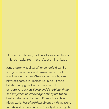
Chawton House, het landhuis van Janes 
broer Edward. Foto: Austen Heritage
Jane Austen was al vanaf jonge leeftijd aan het 
schrijven, maar haar werk kwam pas echt tot 
wasdom toen ze naar Chawton verhuisde, een 
pittoresk dorpje in Hampshire. In de uit rode 
bakstenen opgetrokken cottage werkte ze 
eerdere versies van 
Sense and Sensibility
, 
Pride 
and Prejudice
 en 
Northanger Abbey
 om tot de 
boeken die we nu kennen. En ze schreef hier 
nieuw werk: 
Mansfield Park
, 
Emma
 en 
Persuasion
. 
In 1947 wist de Jane Austen Society de cottage te 