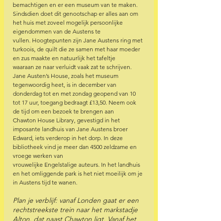
bemachtigen en er een museum van te maken. 
Sindsdien doet dit genootschap er alles aan om 
het huis met zoveel mogelijk persoonlijke 
eigendommen van de Austens te 
vullen. Hoogtepunten zijn Jane Austens ring met 
turkoois, de quilt die ze samen met haar moeder 
en zus maakte en natuurlijk het tafeltje 
waaraan ze naar verluidt vaak zat te schrijven. 
Jane Austen’s House, zoals het museum 
tegenwoordig heet, is in december van 
donderdag tot en met zondag geopend van 10 
tot 17 uur, toegang bedraagt £13,50. Neem ook 
de tijd om een bezoek te brengen aan 
Chawton House Library, gevestigd in het 
imposante landhuis van Jane Austens broer 
Edward, iets verderop in het dorp. In deze 
bibliotheek vind je meer dan 4500 zeldzame en 
vroege werken van 
vrouwelijke Engelstalige auteurs. In het landhuis 
en het omliggende park is het niet moeilijk om je 
in Austens tijd te wanen. 
Plan je verblijf: vanaf Londen gaat er een 
rechtstreekste trein naar het markstadje 
Alton, dat naast Chawton ligt. Vanaf het 