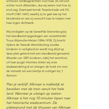
schreven liefdesgedichten voor haar. Ze liet zich 
echter nooit afbeelden, dus wij weten niet hoe zij 
eruit zag. Daarnaast kende Tesselschade ook P.C. 
Hooft (1581-1647), waarbij zij te gast was op het 
Muiderslot en wie zij verzocht haar te helpen met 
haar eigen dichtwerk.
Wij eindigden op de Gewelfde Stenenbrug bij 
het standbeeld opgedragen aan verzetsheldin 
Truus Wijsmuller-Meijer (1896-1978). Zij bracht 
tijdens de Tweede Wereldoorlog Joodse 
kinderen in veiligheid en wordt nog altijd op 
deze plek geëerd met een standbeeld genaamd 
Moeder van 1001 kinderen
, nabij het woonhuis 
uit haar jeugd. Hiermee sloten wij onze 
stadswandeling af en sloegen de hoek om over 
de vismarkt om een biertje te nuttigen bij ’
t 
Kantoor
.
Plan je verblijf: Alkmaar is makkelijk te 
bereiken met de trein vanuit het hele 
land. Wanneer je uitstapt op station 
Alkmaar is het nog 10 minuten lopen naar 
het historische stadscentrum. De 
plattegrond met de Vrouwen van Alkmaar 