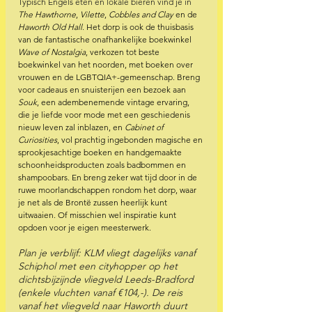
Typisch Engels eten en lokale bieren vind je in 
The Hawthorne
, 
Vilette
, 
Cobbles and Clay
 en de 
Haworth Old Hall
. Het dorp is ook de thuisbasis 
van de fantastische onafhankelijke boekwinkel 
Wave of Nostalgia
, verkozen tot beste 
boekwinkel van het noorden, met boeken over 
vrouwen en de LGBTQIA+-gemeenschap. Breng 
voor cadeaus en snuisterijen een bezoek aan 
Souk
, een adembenemende vintage ervaring, 
die je liefde voor mode met een geschiedenis 
nieuw leven zal inblazen, en 
Cabinet of 
Curiosities
, vol prachtig ingebonden magische en 
sprookjesachtige boeken en handgemaakte 
schoonheidsproducten zoals badbommen en 
shampoobars. En breng zeker wat tijd door in de 
ruwe moorlandschappen rondom het dorp, waar 
je net als de Brontë zussen heerlijk kunt 
uitwaaien. Of misschien wel inspiratie kunt 
opdoen voor je eigen meesterwerk.
Plan je verblijf: KLM vliegt dagelijks vanaf 
Schiphol met een cityhopper op het 
dichtsbijzijnde vliegveld Leeds-Bradford 
(enkele vluchten vanaf €104,-). De reis 
vanaf het vliegveld naar Haworth duurt 