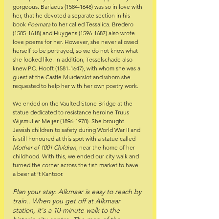
gorgeous. Barlaeus (1584-1648) was so in love with 
her, that he devoted a separate section in his 
book 
Poemata
 to her called Tessalica. Bredero 
(1585-1618) and Huygens (1596-1687) also wrote 
love poems for her. However, she never allowed 
herself to be portrayed, so we do not know what 
she looked like. In addition, Tesselschade also 
knew P.C. Hooft (1581-1647), with whom she was a 
guest at the Castle Muiderslot and whom she 
requested to help her with her own poetry work.
We ended on the Vaulted Stone Bridge at the 
statue dedicated to resistance heroine Truus 
Wijsmuller-Meijer (1896-1978). She brought 
Jewish children to safety during World War II and 
is still honoured at this spot with a statue called 
Mother of 1001 Children
, near the home of her 
childhood. With this, we ended our city walk and 
turned the corner across the fish market to have 
a beer at ‘t Kantoor.
Plan your stay: Alkmaar is easy to reach by 
train.. When you get off at Alkmaar 
station, it's a 10-minute walk to the 