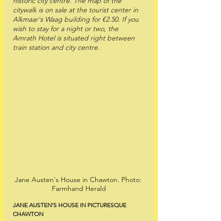
historic city centre. The map of the 
citywalk is on sale at the tourist center in 
Alkmaar's Waag building for €2.50. If you 
wish to stay for a night or two, the 
Amrath Hotel is situated right between 
train station and city centre.
Jane Austen's House in Chawton. Photo: 
Farmhand Herald
JANE AUSTEN'S HOUSE IN PICTURESQUE 
CHAWTON