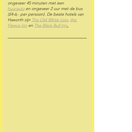
ongeveer 45 minuten met een 
huurauto
 en ongeveer 2 uur met de bus 
(£4-6,- per persoon). De beste hotels van 
Haworth zijn 
The Old White Lion
, 
the 
Fleece Inn
 en 
The Black Bull Inn
.