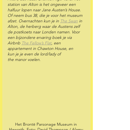
station van Alton is het ongeveer een 
halfuur lopen naar Jane Austen’s House. 
Of neem bus 38, die je voor het museum 
afzet. Overnachten kun je in 
The Swan
 in 
Alton, de herberg waar de Austens zelf 
de postkoets naar Londen namen. Voor 
een bijzondere ervaring boek je via 
Airbnb 
The Fellow’s Flat
, een 
appartement in Chawton House, en 
kun je je even de lord/lady of 
the manor voelen. 
Het Brontë Parsonage Museum in 
Haworth. Foto: David Thompson / Alamy 