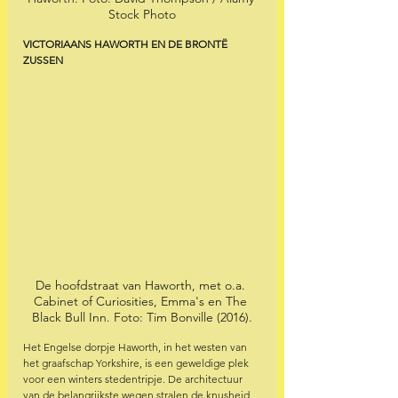
Stock Photo
VICTORIAANS HAWORTH EN DE BRONTË 
ZUSSEN
De hoofdstraat van Haworth, met o.a. 
Cabinet of Curiosities, Emma's en The 
Black Bull Inn. Foto: Tim Bonville (2016).
Het Engelse dorpje Haworth, in het westen van 
het graafschap Yorkshire, is een geweldige plek 
voor een winters stedentripje. De architectuur 
van de belangrijkste wegen stralen de knusheid 