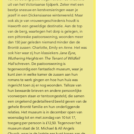
uit van het Victoriaanse tijdperk. Zeker met een 
beetje sneeuw en kerstversieringen waan je 
jezelf in een Dickensiaanse winterwereld. Maar 
ook als je van vrouwengeschiedenis houdt is 
Haworth een geweldige destinatie. Aan de top 
van de berg, waartegen het dorp is gelegen, in 
een pittoreske pastoorswoning, woonden meer 
dan 150 jaar geleden niemand minder dan de 
Brontë zussen: Charlotte, Emily en Anne. Het was 
ook hier waar zij hun klassiekers 
Jane Eyre
, 
Wuthering Heights
 en 
The Tenant of Wildfell 
Hall
 schreven. De pastoorswoning is 
tegenwoordig een fantastisch museum, waar je 
kunt zien in welke kamer de zussen aan hun 
romans te werk gingen en hoe hun huis was 
ingericht toen zij er nog woonden. Talloze van 
hun bewaarde brieven en andere persoonlijke 
voorwerpen staan er tentoongesteld, die samen 
een ongekend gedetailleerd beeld geven van de 
gehele Brontë familie en hun onderliggende 
relaties. Het museum is in december open van 
woensdag tot en met zondag van 10 tot 17, 
toegang per persoon is £12,50. Tegenover het 
museum staat de St. Michael & All Angels 
Church, waar je de laatste eer kunt tonen aan de 