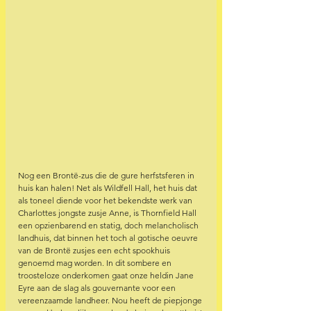
Nog een Brontë-zus die de gure herfstsferen in 
huis kan halen! Net als Wildfell Hall, het huis dat 
als toneel diende voor het bekendste werk van 
Charlottes jongste zusje Anne, is Thornfield Hall 
een opzienbarend en statig, doch melancholisch 
landhuis, dat binnen het toch al gotische oeuvre 
van de Brontë zusjes een echt spookhuis 
genoemd mag worden. In dit sombere en 
troosteloze onderkomen gaat onze heldin Jane 
Eyre aan de slag als gouvernante voor een 
vereenzaamde landheer. Nou heeft de piepjonge 