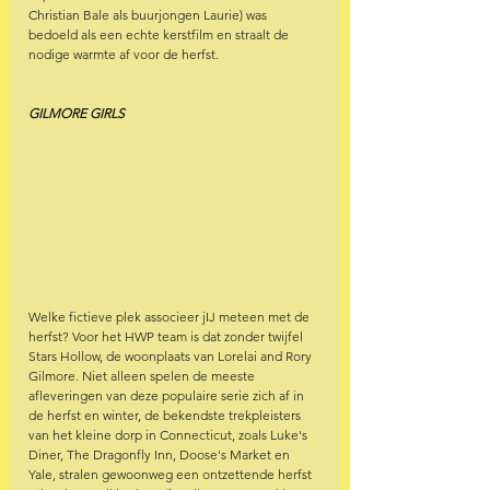
Christian Bale als buurjongen Laurie) was 
bedoeld als een echte kerstfilm en straalt de 
nodige warmte af voor de herfst.
GILMORE GIRLS 
Welke fictieve plek associeer jIJ meteen met de 
herfst? Voor het HWP team is dat zonder twijfel 
Stars Hollow, de woonplaats van Lorelai and Rory 
Gilmore. Niet alleen spelen de meeste 
afleveringen van deze populaire serie zich af in 
de herfst en winter, de bekendste trekpleisters 
van het kleine dorp in Connecticut, zoals Luke's 
Diner, The Dragonfly Inn, Doose's Market en 
Yale, stralen gewoonweg een ontzettende herfst 