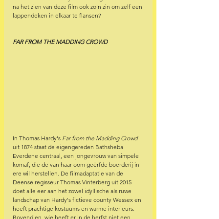
na het zien van deze film ook zo'n zin om zelf een 
lappendeken in elkaar te flansen?
FAR FROM THE MADDING CROWD
In Thomas Hardy's
 Far from the Madding Crowd 
uit 1874 staat de eigengereden Bathsheba 
Everdene centraal, een jongevrouw van simpele 
komaf, die de van haar oom geërfde boerderij in 
ere wil herstellen. De filmadaptatie van de 
Deense regisseur Thomas Vinterberg uit 2015 
doet alle eer aan het zowel idyllische als ruwe 
landschap van Hardy's fictieve county Wessex en 
heeft prachtige kostuums en warme interieurs. 
Bovendien, wie heeft er in de herfst niet een 