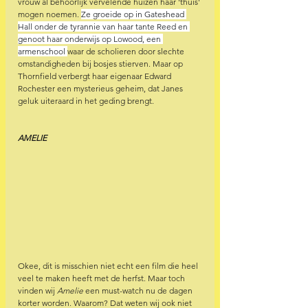
vrouw al behoorlijk vervelende huizen haar 'thuis' 
mogen noemen. 
Ze groeide op in Gateshead 
Hall onder de tyrannie van haar tante Reed en 
genoot haar onderwijs op Lowood, een 
armenschool 
waar de scholieren door slechte 
omstandigheden bij bosjes stierven. Maar op 
Thornfield verbergt haar eigenaar Edward 
Rochester een mysterieus geheim, dat Janes 
geluk uiteraard in het geding brengt.
AMELIE 
Okee, dit is misschien niet echt een film die heel 
veel te maken heeft met de herfst. Maar toch 
vinden wij 
Amelie
 een must-watch nu de dagen 
korter worden. Waarom? Dat weten wij ook niet 