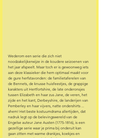
Wederom een serie die zich niet 
noodzakelijkerwijze in de koudere seizoenen van 
het jaar afspeelt. Maar toch er is gewoonweg iets 
aan deze klassieker die hem optimaal maakt voor 
de gure herfstavonden: de familietaferelen van 
de Bennets, de knusse huisfeestjes, de grappige 
karakters uit Hertfortshire, de late onderonsjes 
tussen Elizabeth en haar zus Jane, de veren, het 
zijde en het kant, Derbeyshire, de landerijen van 
Pemberley en haar vijvers, natte ondershirts ... 
ahem! Het beste kostuumdrama allertijden, dat 
nadruk legt op de belevingswereld van de 
Engelse auteur Jane Austen (1775-1816), is een 
gezellige serie waar je prima bij onderuit kan 
gaan zitten met warme drankjes, koekjes en 