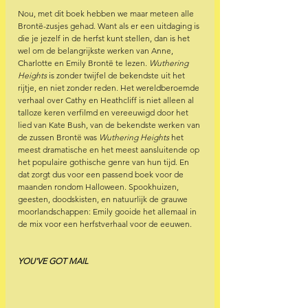
Nou, met dit boek hebben we maar meteen alle 
Brontë-zusjes gehad. Want als er een uitdaging is 
die je jezelf in de herfst kunt stellen, dan is het 
wel om de belangrijkste werken van Anne, 
Charlotte en Emily Brontë te lezen. 
Wuthering 
Heights 
is zonder twijfel de bekendste uit het 
rijtje, en niet zonder reden. Het wereldberoemde 
verhaal over Cathy en Heathcliff is niet alleen al 
talloze keren verfilmd en vereeuwigd door het 
lied van Kate Bush, van de bekendste werken van 
de zussen Brontë was 
Wuthering Heights 
het 
meest dramatische en het meest aansluitende op 
het populaire gothische genre van hun tijd. En 
dat zorgt dus voor een passend boek voor de 
maanden rondom Halloween. Spookhuizen, 
geesten, doodskisten, en natuurlijk de grauwe 
moorlandschappen: Emily gooide het allemaal in 
de mix voor een herfstverhaal voor de eeuwen.
YOU'VE GOT MAIL 