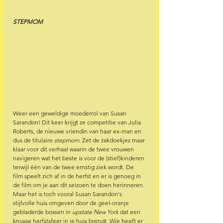
STEPMOM 
Weer een geweldige moederrol van Susan 
Sarandon! Dit keer krijgt ze competitie van Julia 
Roberts, de nieuwe vriendin van haar ex-man en 
dus de titulaire 
stepmom
. Zet de zakdoekjes maar 
klaar voor dit verhaal waarin de twee vrouwen 
navigeren wat het beste is voor de (stief)kinderen 
terwijl één van de twee ernstig ziek wordt. De 
film speelt zich af in de herfst en er is genoeg in 
de film om je aan dit seizoen te doen herinneren. 
Maar het is toch vooral Susan Sarandon's 
stijlvolle huis omgeven door de geel-oranje 
gebladerde bossen in 
upstate New York
 dat een 
knusse herfstsfeer in je huis brengt. Wie heeft er 