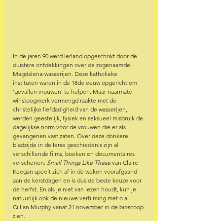
In de jaren 90 werd Ierland opgeschrikt door de 
duistere ontdekkingen over de zogenaamde 
Magdalena-wasserijen. Deze katholieke 
instituten waren in de 18de eeuw opgericht om 
'gevallen vrouwen' te helpen. Maar naarmate 
winstoogmerk vermengd raakte met de 
christelijke liefdadigheid van de wasserijen, 
werden geestelijk, fysiek en seksueel misbruik de 
dagelijkse norm voor de vrouwen die er als 
gevangenen vast zaten. Over deze donkere 
bladzijde in de Ierse geschiedenis zijn al 
verschillende films, boeken en documentaires 
verschenen. 
Small Things Like These 
van Claire 
Keegan speelt zich af in de weken voorafgaand 
aan de kerstdagen en is dus de beste keuze voor 
de herfst. En als je niet van lezen houdt, kun je 
natuurlijk ook de nieuwe verfilming met o.a. 
Cillian Murphy vanaf 21 november in de bioscoop 
zien.