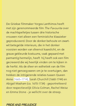
De Griekse filmmaker Yorgos Lanthimos heeft 
met zijn gerenommeerde film 
The Favourite
 over 
de machtspelletjes tussen drie historische 
vrouwen niet alleen een feministiche klassieker 
geproduceerd. Door de donker behoute en zwart-
wit betegelde interieurs, die in het donker 
voorzien worden van sfeervol kaarslicht, en de 
grauw gekleurde kostuums, vaak gepaard met 
parmantig hermelijn, heeft  hij heeft ook een film 
gecreeerd die wij heerlijk vinden om te kijken in 
de herfst. Als de sfeer en esthetiek van de film 
nog niet genoeg waren om je te overtuigen, dan 
trekken de intrigerende relaties tussen Queen 
Anne 
(1665–1714), 
Sarah Churchill (1660-1744) en 
Abigail Masham (ca. 1670-1734) - geportretteerd 
door respectievelijk Olivia Colman, Rachel Weisz 
en Emma Stone - je wellicht over de streep.
PRIDE AND PREJUDICE 