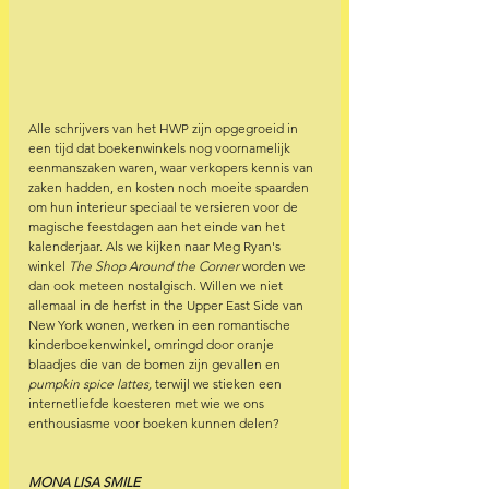
Alle schrijvers van het HWP zijn opgegroeid in 
een tijd dat boekenwinkels nog voornamelijk 
eenmanszaken waren, waar verkopers kennis van 
zaken hadden, en kosten noch moeite spaarden 
om hun interieur speciaal te versieren voor de 
magische feestdagen aan het einde van het 
kalenderjaar. Als we kijken naar Meg Ryan's 
winkel 
The Shop Around the Corner 
worden we 
dan ook meteen nostalgisch. Willen we niet 
allemaal in de herfst in the Upper East Side van 
New York wonen, werken in een romantische 
kinderboekenwinkel, omringd door oranje 
blaadjes die van de bomen zijn gevallen en 
pumpkin spice lattes, 
terwijl we stieken een 
internetliefde koesteren met wie we ons 
enthousiasme voor boeken kunnen delen?
MONA LISA SMILE