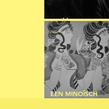
DE ÉÉN OF DE AN
Alena Riha
EEN MINOÏSCH
MATRIARCHAAT?