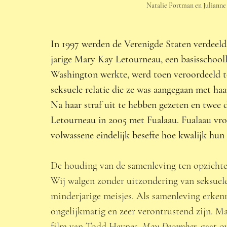
Natalie Portman en Julianne
In 1997 werden de Verenigde Staten verdeeld
jarige Mary Kay Letourneau, een basisschoolle
Washington werkte, werd toen veroordeeld tot
seksuele relatie die ze was aangegaan met haar
Na haar straf uit te hebben gezeten en twee 
Letourneau in 2005 met Fualaau. Fualaau vroeg
volwassene eindelijk besefte hoe kwalijk hun 
De houding van de samenleving ten opzichte 
Wij walgen zonder uitzondering van seksuele
minderjarige meisjes. Als samenleving erkenn
ongelijkmatig en zeer verontrustend zijn. Ma
film van Todd Haynes, 
May December,
 gaat o