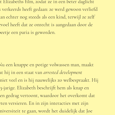
 Elizabeths film, zodat ze in een beter daglicht 
s verkeerds heeft gedaan: ze werd gewoon verliefd 
n echter nog steeds als een kind, terwijl ze zelf 
voel heeft dat ze onrecht is aangedaan door de 
eetje een paria is geworden.  
. Nu een knappe en potige volwassen man, maakt 
t hij in een staat van 
arrested development 
 niet veel en is hij nauwelijks zo welbespraakt. Hij 
3-jarige. Elizabeth beschrijft hem als knap en 
egen gedrag vertoont, waardoor het overkomt dat 
en versieren. En in zijn interacties met zijn 
iversiteit te gaan, wordt het duidelijk dat Joe 