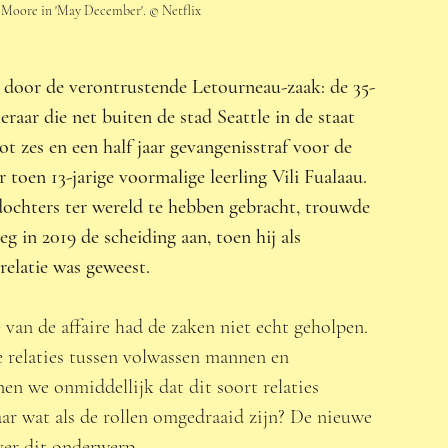
 Moore in 'May December'. © Netflix 
 door de verontrustende Letourneau-zaak: de 35-
raar die net buiten de stad Seattle in de staat 
 zes en een half jaar gevangenisstraf voor de 
 toen 13-jarige voormalige leerling Vili Fualaau. 
dochters ter wereld te hebben gebracht, trouwde 
 in 2019 de scheiding aan, toen hij als 
relatie was geweest. 
van de affaire had de zaken niet echt geholpen. 
 relaties tussen volwassen mannen en 
en we onmiddellijk dat dit soort relaties 
ar wat als de rollen omgedraaid zijn? De nieuwe 
ver dit onderwerp.  