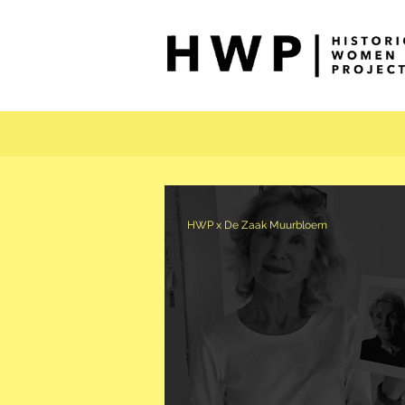
HWP x De Zaak Muurbloem