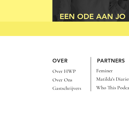
EEN ODE AAN JO
BOVENKERK
OVER
PARTNERS
Feminer
Over HWP
Matilda's Diarie
Over Ons
Who This Podca
Gastschrijvers