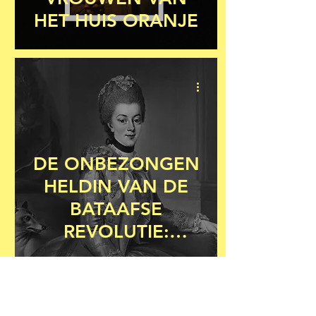
HET HUIS ORANJE
DE ONBEZONGEN
HELDIN VAN DE
BATAAFSE
REVOLUTIE:
WILHELMINA VAN
PRUISEN