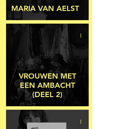
MARIA VAN AELST
VROUWEN MET
EEN AMBACHT
(DEEL 2)