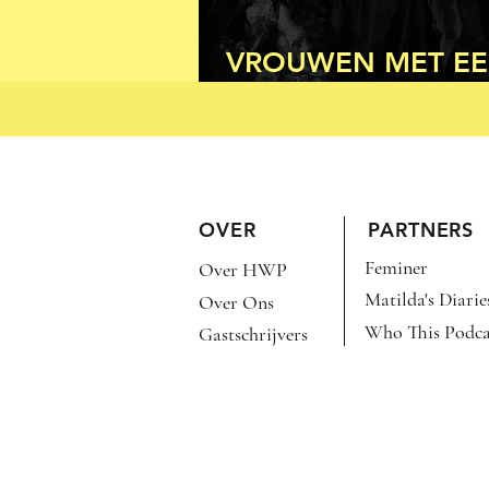
VROUWEN MET E
AMBACHT (DEEL 2
OVER
PARTNERS
Feminer
Over HWP
Matilda's Diarie
Over Ons
Who This Podca
Gastschrijvers