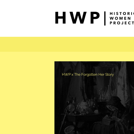
HWP x The Forgotten Her Story