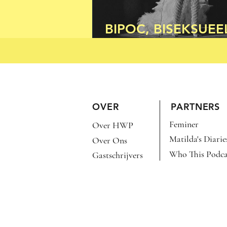
BIPOC, BISEKSUEE
BRUTAAL
OVER
PARTNERS
Feminer
Over HWP
Matilda's Diarie
Over Ons
Who This Podca
Gastschrijvers