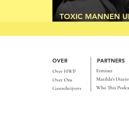
TOXIC MANNEN UI
KLASSIEKE OUDHE
OVER
PARTNERS
Feminer
Over HWP
Matilda's Diarie
Over Ons
Who This Podca
Gastschrijvers