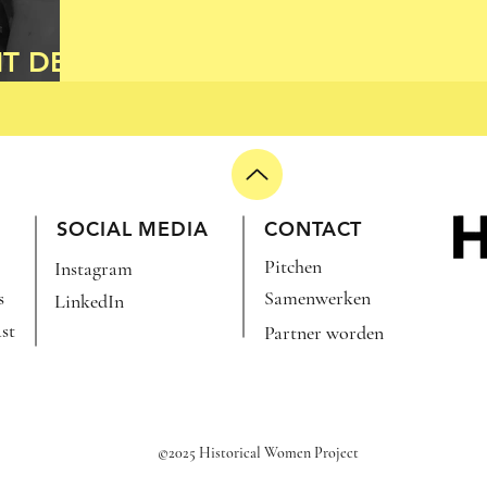
T DE
ID
SOCIAL MEDIA
CONTACT
Pitchen
Instagram
s
Samenwerken
LinkedIn
st
Partner worden
©2025 Historical Women Project