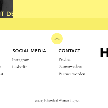
T DE
ID
SOCIAL MEDIA
CONTACT
Pitchen
Instagram
s
Samenwerken
LinkedIn
st
Partner worden
©2025 Historical Women Project