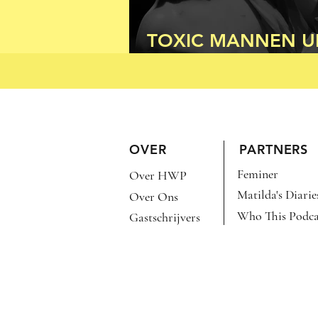
TOXIC MANNEN UI
KLASSIEKE OUDHE
OVER
PARTNERS
Feminer
Over HWP
Matilda's Diarie
Over Ons
Who This Podca
Gastschrijvers