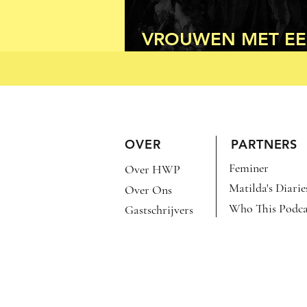
VROUWEN MET E
AMBACHT (DEEL 2
OVER
PARTNERS
Feminer
Over HWP
Matilda's Diarie
Over Ons
Who This Podca
Gastschrijvers