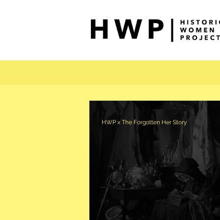
HWP x The Forgotten Her Story