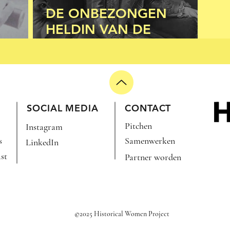
DE ONBEZONGEN
HELDIN VAN DE
R DAG
BATAAFSE REVOLUTIE:
WILHELMINA VAN
PRUISEN
SOCIAL MEDIA
CONTACT
Pitchen
Instagram
s
Samenwerken
LinkedIn
st
Partner worden
©2025 Historical Women Project