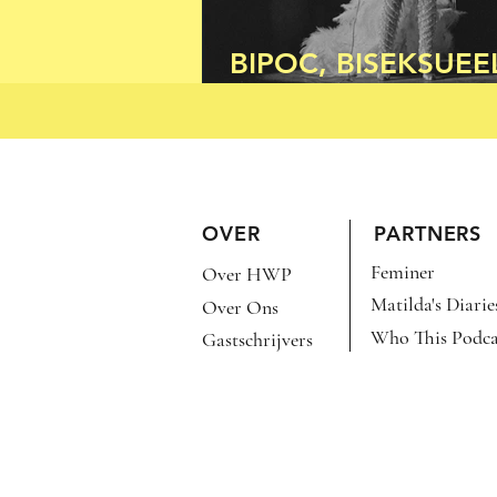
BIPOC, BISEKSUEE
BRUTAAL
OVER
PARTNERS
Feminer
Over HWP
Matilda's Diarie
Over Ons
Who This Podca
Gastschrijvers