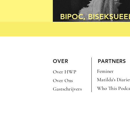
BIPOC, BISEKSUEE
BRUTAAL
OVER
PARTNERS
Feminer
Over HWP
Matilda's Diarie
Over Ons
Who This Podca
Gastschrijvers