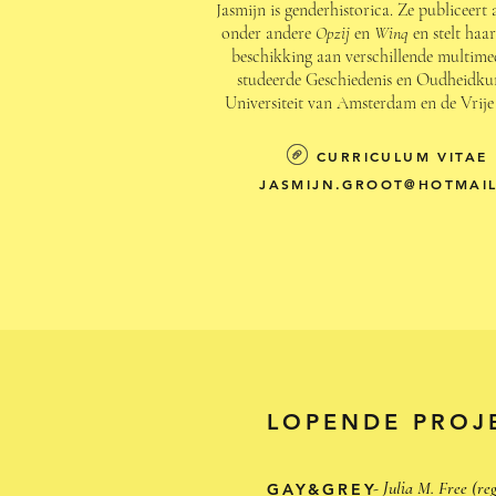
Jasmijn is genderhistorica. Ze publiceert 
onder andere
Opzij
en
Winq
en stelt haar
beschikking aan verschillende multime
studeerde Geschiedenis en Oudheidku
Universiteit van Amsterdam en de Vrije 
CURRICULUM VITAE
JASMIJN.GROOT@HOTMAI
LOPENDE PROJ
- Julia M. Free (reg
GAY&GREY