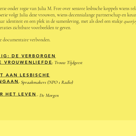
rie onder regie van Julia M. Free over seniore lesbische koppels wiens rel
 serie volgt Julia deze vrouwen, wiens decennialange partnerschap en keuz
ar identiteit en een plek in de samenleving, met als doel een stukje
queerj
eraties zichtbare voorbeelden te geven.
 de documentaire verbonden.
KIG: DE VERBORGEN
E VROUWENLIEFDE
- Trouw Tijdgeest
T AAN LESBISCHE
ENGAAN
- Spraakmakers (NPO 1 Radio)
R HET LEVEN
- De Morgen