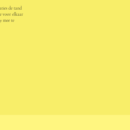
aties de tand
e voor elkaar
oy
mee te