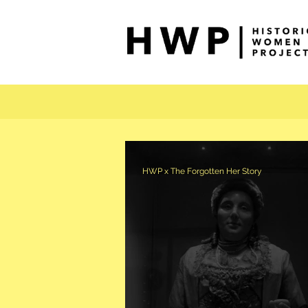
HWP x The Forgotten Her Story