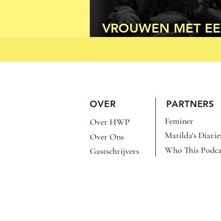
VROUWEN MET E
AMBACHT (DEEL 3
OVER
PARTNERS
Feminer
Over HWP
Matilda's Diarie
Over Ons
Who This Podca
Gastschrijvers