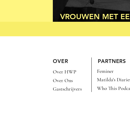
VROUWEN MET E
AMBACHT (DEEL 1
OVER
PARTNERS
Feminer
Over HWP
Matilda's Diarie
Over Ons
Who This Podca
Gastschrijvers