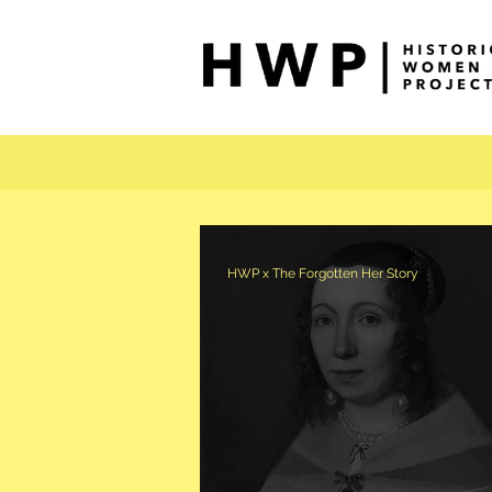
HWP x The Forgotten Her Story