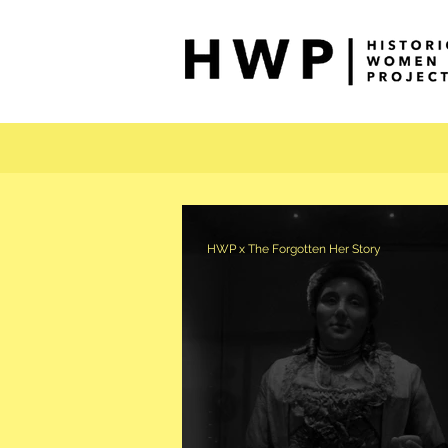
HWP x The Forgotten Her Story