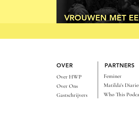
VROUWEN MET E
AMBACHT (DEEL 3
OVER
PARTNERS
Feminer
Over HWP
Matilda's Diarie
Over Ons
Who This Podca
Gastschrijvers